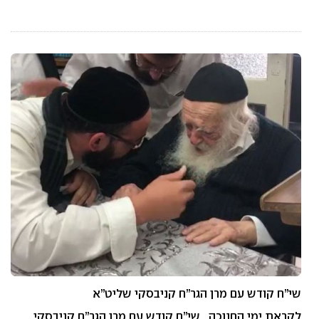
שי”ח קודש עם מרן הגר”ח קניבסקי שליט”א
לקראת ימי החנוכה שי”ח קודש עם מרן הגר”ח קניבסקי