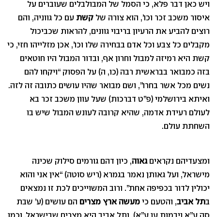
ויש כאן דבר פלא, כי הסמל של המבולבלים שעוברים על
איסור משכב זכר וכו’, הוא צורה של
קשת
עם כל גווניה, והם
רוצים להביע את הרעיון בריבוי גוונים, להראות שכביכול
מקבלים כל צבע וכל אדם בבחירה שלו וכו’, אכן מזלייהו חזי, כי
קשת היא רמיזה למבול וחרון אף, ובדור המבול היו חוטאים
בזה כמבואר בבראשית רבה (כו, ה) על הפסוק “ויקחו להם
נשים מכל אשר בחרו”, ושם מבואר שהיו עושים כתובה זה לזה.
ואיתא בירושלמי (פ”ט דברכות) שעל עוון משכב זכר בא
לעולם רעידת אדמה, שהיא קרובה לעונש המבול שיש בו
השחתת עולם.
ומצעדיהם נקראים
גאוה
, כיון דהם גורמים סילוק שכינה
מישראל, ועל גאותן נאמר בגמרא (ריש סוטה) “אין אני והוא
יכולין לדור בכפיפה אחת”. ורוב המשוייכים לכת זו נמצאים
ב
תל אביב
, והטעם כי
מעשה ארץ מצרים
הם עושים (ע’ שבת
סה ע”א ויבמות עו ע”א), ותל אביב היא מצרים שבישראל, וכמו