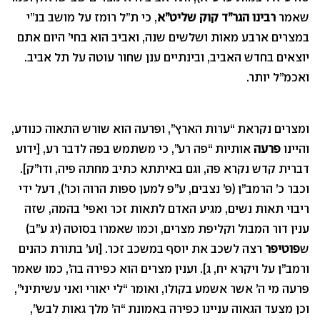
שאמר
רבינו הגר”ד קוק שליט”א
, כי ת”ל רומז על מושב בנ”י
במצרים ארבע מאות ושלשים שנה, ואביב הוא בחי’ היום אתם
יוצאים בחדש האביב, ובינתיים ענן שחור עוטה על תל אביב.
ואכמ”ל יותר.
ומצרים נקראת “ערות הארץ”, ופרעה הוא שורש התאוה כנודע,
והיינו
פרעה
אותיות “פה רע”, כי משתמש בפה לדבר רע, [ידוע
דברית קדש נקרא פה, וגם באיתתא כתיב מחתה פיה, ודו”ק].
וכבר כ’ הרמב”ן (פ’ נצבים, ע”פ למען ספות הרוה וכו’), דעל ידי
ריבוי תאות נשים, מגיע האדם לתאות זכר ואפי’ בהמה, שזה
ענין דור המבול וקליפת מצרים, וכמו שאמרו בסוטה (יג ע”ב)
ש
פוטיפר
רצה לשכב את יוסף במשכב זכר. [וע’ בתורת כהנים
ורמב”ן על ויקרא יח, ג]. וענין מצרים הוא כפירה בה’, כמו שאמר
פרעה מי ה’ אשר אשמע בקולו, ואומר “לי יאורי ואני עשיתיני”,
וכן מצעד הגאוה עניינו כפירה באמונת “ה’ מלך גאות לבש”,