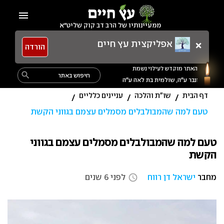
Ski
menu
t
ממעיינותיו של הרב דב קוק שליט"א
conten
×
אפליקצית עץ חיים
הורדה
האתר מוקדש לעילוי נשמת
Search
search
for:
דף הבית
שו"ת והלכה
עניינים כלליים
/
/
/
טעם למה שהמבולבלים מסמלים עצמם בגווני הקשת
טעם למה שהמבולבלים מסמלים עצמם בגווני
הקשת
מחבר
ישראל דן רווח
לפני 6 שנים
access_time