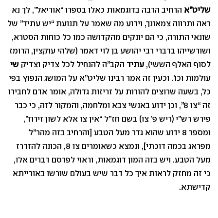
שליט”א
הרחיב הרבה בדוגמאות כאלו בספרו “אוריאל”, לך נא
ראה ותרווה צמאונך, וידוע מה שאמר על תנועת “יש עתיד” של
שונאי התורה, כי הם יונקים מהקדושה כמו כל כוחות הסטרא,
ושורשייהו בדברי רבי יהושע בן לוי דאמר (שלהי עוקצין, הרומז
לסוף האלף הששי),
עתיד
הקב”ה להנחיל לכל צדיק וצדיק
שי
עולמות וכו’. וכעין זה אמר רבינו שליט”א על המושג הנפוץ בפי
כל, בשעה שרוצים להורות על זריזות גדולה, אומר אדם לחבירו
זה “צו 8”, וכן ידוע באנשי צבא ומלחמה, והמקור לזה, כי כבר
פירש רש”י (ריש פ’ צו) בשם חז”ל “אין צו אלא לשון זירוז”,
ומספר 8 ידוע שהוא גדר מעל הטבע [והרחיב בזה מהר”ל
מפראג בכמה דוכתי], ונמצא כשאומרים צו 8, הכונה להזדרז
מעל הטבע. ויש בזה המון דוגמאות, וראוי לפרסם דברים אלו,
כי זה מחזק לראות איך כל דבר שיש בעולם שורשו באורייתא
קדישתא.