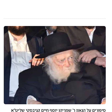
סיפורים על הגאון ר’ שמריהו יוסף חיים קניבסקי שליט”א