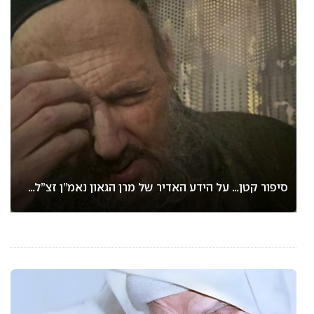
סיפור קטן… על הידע האדיר של מרן הגאון נאמ”ן זצ”ל…