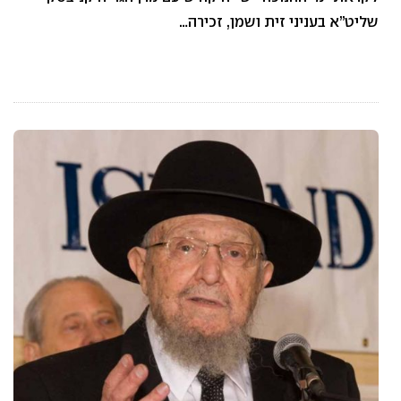
שליט”א בעניני זית ושמן, זכירה…