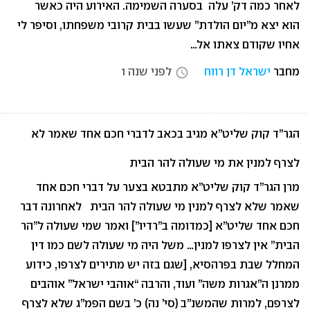
לאחר כמה דק’ עלה בסערה השמימה. האירוע היה כאשר
הוא יצא מ”יום הולדת” שעשו בבית קרובי משפחתו, וסיפר לי
אחיו שקודם צאתו אל…
מחבר
ישראל דן רווח
לפני שנה 1
access_time
הגר”ד קוק שליט”א מגיב בכאב לדברי חכם אחד שאמר לא
לצרף למנין את מי שעולה להר הבית
מרן הגר”ד קוק שליט”א מתבטא בצער על דברי חכם אחד
שאמר שלא לצרף למנין מי שעולה להר הבית לאחרונה דבר
חכם אחד שליט”א [כמדומה ב”רדיו”] ואמר שמי שעולה ל”הר
הבית” אין לצרפו למנין… משל היה מי שעולה לשם כמו דין
המחלל שבת בפרהסיא, [שגם בזה יש מתירים לצרפו, כידוע
ממרנן ה”אגרות משה” ועוד, והרבה “אוהבי ישראל” אוהבים
לצרפם, למרות שהמשנ”ב (סי’ נה) כ’ בשם הפמ”ג שלא לצרף