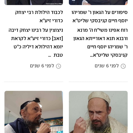
סיפורים על הגאון ר’ שמריהו
לכבוד הילולת רבי יצחק
יוסף חיים קניבסקי שליט”א
כדורי זיע”א
רוח אפינו משי”ח ה’ מרנא
ניצוצין על רבינו יצחק דיבה
ורבנא תנא דאורייתא הגאון
[זאב] כדורי זיע”א לקראת
ר’ שמריהו יוסף חיים
יומא דהילולא דיליה כ”ט
קניבסקי שליט”א…
טבת …
לפני 6 שנים
לפני 6 שנים
access_time
access_time