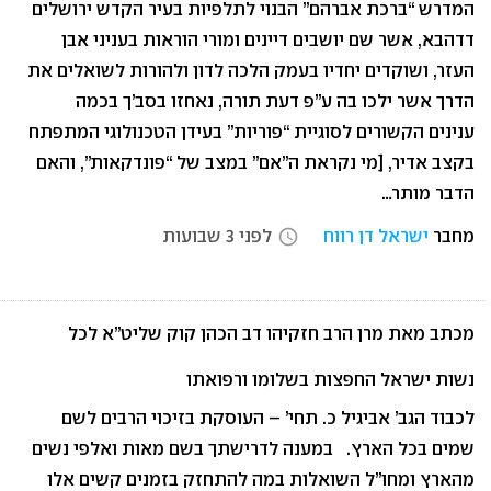
המדרש “ברכת אברהם” הבנוי לתלפיות בעיר הקדש ירושלים
דדהבא, אשר שם יושבים דיינים ומורי הוראות בעניני אבן
העזר, ושוקדים יחדיו בעמק הלכה לדון ולהורות לשואלים את
הדרך אשר ילכו בה ע”פ דעת תורה, נאחזו בסב’ך בכמה
ענינים הקשורים לסוגיית “פוריות” בעידן הטכנולוגי המתפתח
בקצב אדיר, [מי נקראת ה”אם” במצב של “פונדקאות”, והאם
הדבר מותר…
מחבר
ישראל דן רווח
לפני 3 שבועות
access_time
מכתב מאת מרן הרב חזקיהו דב הכהן קוק שליט”א לכל
נשות ישראל החפצות בשלומו ורפואתו
לכבוד הגב’ אביגיל כ. תחי’ – העוסקת בזיכוי הרבים לשם
שמים בכל הארץ. במענה לדרישתך בשם מאות ואלפי נשים
מהארץ ומחו”ל השואלות במה להתחזק בזמנים קשים אלו