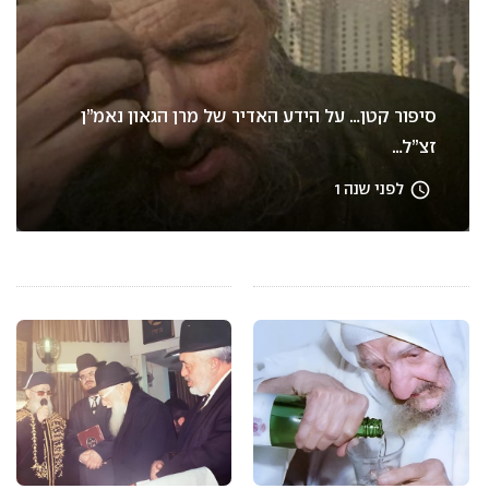
סיפור קטן… על הידע האדיר של מרן הגאון נאמ”ן
זצ”ל…
access_time
לפני שנה 1