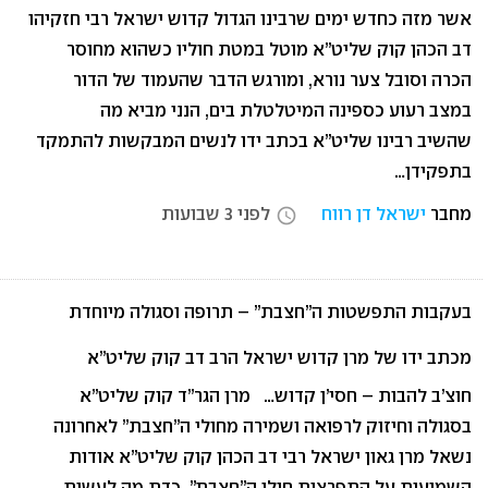
אשר מזה כחדש ימים שרבינו הגדול קדוש ישראל רבי חזקיהו
דב הכהן קוק שליט”א מוטל במטת חוליו כשהוא מחוסר
הכרה וסובל צער נורא, ומורגש הדבר שהעמוד של הדור
במצב רעוע כספינה המיטלטלת בים, הנני מביא מה
שהשיב רבינו שליט”א בכתב ידו לנשים המבקשות להתמקד
בתפקידן…
מחבר
ישראל דן רווח
לפני 3 שבועות
access_time
בעקבות התפשטות ה”חצבת” – תרופה וסגולה מיוחדת
מכתב ידו של מרן קדוש ישראל הרב דב קוק שליט”א
חוצ’ב להבות – חסי’ן קדוש… מרן הגר”ד קוק שליט”א
בסגולה וחיזוק לרפואה ושמירה מחולי ה”חצבת” לאחרונה
נשאל מרן גאון ישראל רבי דב הכהן קוק שליט”א אודות
השמועות על התפרצות חולי ה”חצבת”, כדת מה לעשות