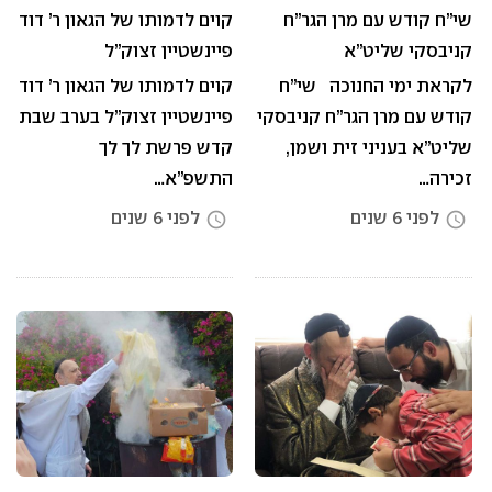
שי”ח קודש עם מרן הגר”ח
קוים לדמותו של הגאון ר’ דוד
קניבסקי שליט”א
פיינשטיין זצוק”ל
לקראת ימי החנוכה שי”ח
קוים לדמותו של הגאון ר’ דוד
קודש עם מרן הגר”ח קניבסקי
פיינשטיין זצוק”ל בערב שבת
שליט”א בעניני זית ושמן,
קדש פרשת לך לך
זכירה…
התשפ”א…
לפני 6 שנים
לפני 6 שנים
access_time
access_time