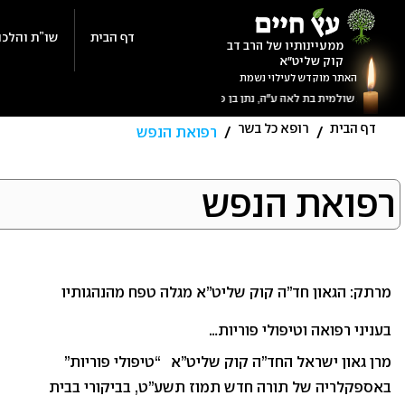
Ski
t
דף הבית
שו”ת והלכה
ממעיינותיו של הרב דב
קוק שליט"א
conten
האתר מוקדש לעילוי נשמת
דף הבית
רופא כל בשר
/
/
רפואת הנפש
קטגוריה:
רפואת הנפש
רפואת
מרתק: הגאון חד”ה קוק שליט”א מגלה טפח מהנהגותיו
הנפש
בעניני רפואה וטיפולי פוריות…
מרן גאון ישראל החד”ה קוק שליט”א “טיפולי פוריות”
באספקלריה של תורה חדש תמוז תשע”ט, בביקורי בבית