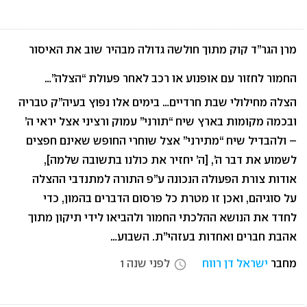
מרן הגר”ד קוק מתוך חולשה גדולה מבהיר שוב את האיסור
החמור לחזור עם אופנוע או רכב לאחר פעולת “הצלה”…
הצלה מחילולי שבת חרדיים… בימים אלו נפוץ בעיה”ק טבריה
ובכמה מקומות בארץ שיח “תורני” עמוק ורציני אצל יראי ה’
– ולהבדיל שיח “מתירני” אצל שוחרי החופש שאינם חפצים
לשמוע את דבר ה’, [ה’ יחזיר את כולנו בתשובה שלמה],
אודות צורת הפעולה הנכונה ע”פ התורה למתנדבי ההצלה
על סוגיהם, ואכן זו מטרת כל פרסום הדברים בהמון, כדי
לחדד את הנושא ההלכתי החמור ולהביאו לידי תיקון מתוך
אהבת חברים ואחדות בעזהי”ת. השבוע…
מחבר
ישראל דן רווח
לפני שנה 1
access_time