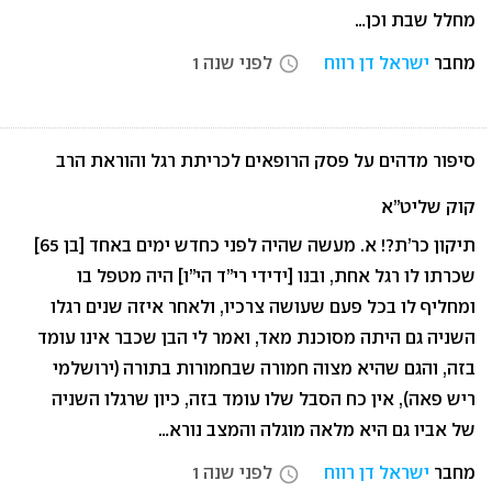
מחלל שבת וכן…
מחבר
ישראל דן רווח
לפני שנה 1
access_time
סיפור מדהים על פסק הרופאים לכריתת רגל והוראת הרב
קוק שליט”א
תיקון כר’ת?! א. מעשה שהיה לפני כחדש ימים באחד [בן 65]
שכרתו לו רגל אחת, ובנו [ידידי רי”ד הי”ו] היה מטפל בו
ומחליף לו בכל פעם שעושה צרכיו, ולאחר איזה שנים רגלו
השניה גם היתה מסוכנת מאד, ואמר לי הבן שכבר אינו עומד
בזה, והגם שהיא מצוה חמורה שבחמורות בתורה (ירושלמי
ריש פאה), אין כח הסבל שלו עומד בזה, כיון שרגלו השניה
של אביו גם היא מלאה מוגלה והמצב נורא…
מחבר
ישראל דן רווח
לפני שנה 1
access_time