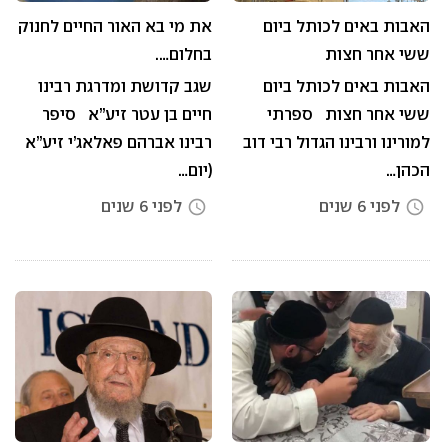
האבות באים לכותל ביום
את מי בא האור החיים לחנוק
ששי אחר חצות
בחלום….
האבות באים לכותל ביום
שגב קדושת ומדרגת רבינו
ששי אחר חצות ספרתי
חיים בן עטר זיע”א סיפר
למורינו ורבינו הגדול רבי דוב
רבינו אברהם פאלאג’י זיע”א
הכהן…
(יום…
לפני 6 שנים
לפני 6 שנים
access_time
access_time