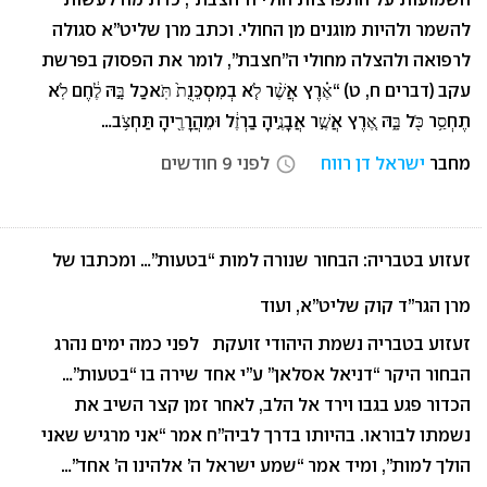
להשמר ולהיות מוגנים מן החולי. וכתב מרן שליט”א סגולה
לרפואה ולהצלה מחולי ה”חצבת”, לומר את הפסוק בפרשת
עקב (דברים ח, ט) “אֶ֗רֶץ אֲשֶׁ֨ר לֹ֤א בְמִסְכֵּנֻת֙ תֹּֽאכַל בָּ֣הּ לֶ֔חֶם לֹֽא
תֶחְסַ֥ר כֹּ֖ל בָּ֑הּ אֶ֚רֶץ אֲשֶׁ֣ר אֲבָנֶ֣יהָ בַרְזֶ֔ל וּמֵהֲרָרֶ֖יהָ תַּחְצֹ֥ב…
מחבר
ישראל דן רווח
לפני 9 חודשים
access_time
זעזוע בטבריה: הבחור שנורה למות “בטעות”… ומכתבו של
מרן הגר”ד קוק שליט”א, ועוד
זעזוע בטבריה נשמת היהודי זועקת לפני כמה ימים נהרג
הבחור היקר “דניאל אסלאן” ע”י אחד שירה בו “בטעות”…
הכדור פגע בגבו וירד אל הלב, לאחר זמן קצר השיב את
נשמתו לבוראו. בהיותו בדרך לביה”ח אמר “אני מרגיש שאני
הולך למות”, ומיד אמר “שמע ישראל ה’ אלהינו ה’ אחד”…