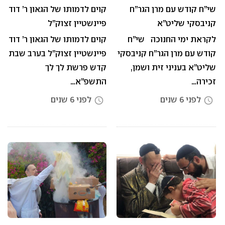
שי”ח קודש עם מרן הגר”ח
קוים לדמותו של הגאון ר’ דוד
קניבסקי שליט”א
פיינשטיין זצוק”ל
לקראת ימי החנוכה שי”ח
קוים לדמותו של הגאון ר’ דוד
קודש עם מרן הגר”ח קניבסקי
פיינשטיין זצוק”ל בערב שבת
שליט”א בעניני זית ושמן,
קדש פרשת לך לך
זכירה…
התשפ”א…
לפני 6 שנים
לפני 6 שנים
access_time
access_time