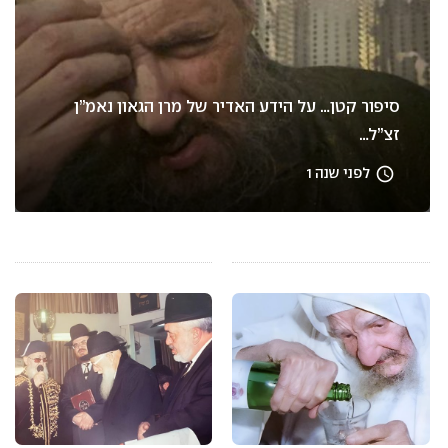
סיפור קטן… על הידע האדיר של מרן הגאון נאמ”ן
זצ”ל…
access_time
לפני שנה 1