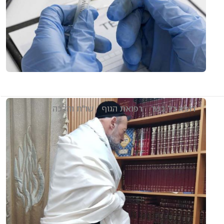
רופא כל בשר
רפואת הגוף
שו"ת והלכה