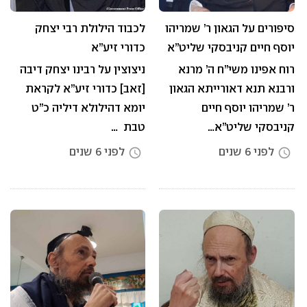
סיפורים על הגאון ר’ שמריהו
לכבוד הילולת רבי יצחק
יוסף חיים קניבסקי שליט”א
כדורי זיע”א
רוח אפינו משי”ח ה’ מרנא
ניצוצין על רבינו יצחק דיבה
ורבנא תנא דאורייתא הגאון
[זאב] כדורי זיע”א לקראת
ר’ שמריהו יוסף חיים
יומא דהילולא דיליה כ”ט
קניבסקי שליט”א…
טבת …
לפני 6 שנים
לפני 6 שנים
access_time
access_time