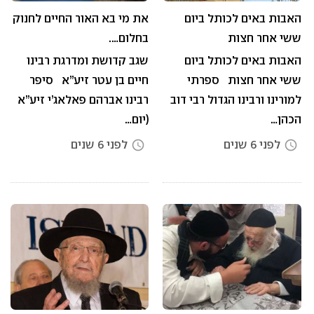
האבות באים לכותל ביום
את מי בא האור החיים לחנוק
ששי אחר חצות
בחלום….
האבות באים לכותל ביום
שגב קדושת ומדרגת רבינו
ששי אחר חצות ספרתי
חיים בן עטר זיע”א סיפר
למורינו ורבינו הגדול רבי דוב
רבינו אברהם פאלאג’י זיע”א
הכהן…
(יום…
לפני 6 שנים
לפני 6 שנים
access_time
access_time