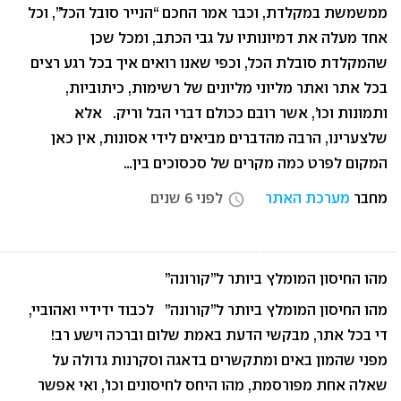
ממשמשת במקלדת, וכבר אמר החכם “הנייר סובל הכל”, וכל
אחד מעלה את דמיונותיו על גבי הכתב, ומכל שכן
שהמקלדת סובלת הכל, וכפי שאנו רואים איך בכל רגע רצים
בכל אתר ואתר מליוני מליונים של רשימות, כיתוביות,
ותמונות וכו’, אשר רובם ככולם דברי הבל וריק. אלא
שלצערינו, הרבה מהדברים מביאים לידי אסונות, אין כאן
המקום לפרט כמה מקרים של סכסוכים בין…
מחבר
מערכת האתר
לפני 6 שנים
access_time
מהו החיסון המומלץ ביותר ל”קורונה”
מהו החיסון המומלץ ביותר ל”קורונה” לכבוד ידידיי ואהוביי,
די בכל אתר, מבקשי הדעת באמת שלום וברכה וישע רב!
מפני שהמון באים ומתקשרים בדאגה וסקרנות גדולה על
שאלה אחת מפורסמת, מהו היחס לחיסונים וכו’, ואי אפשר