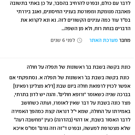
לדבר עם כולם, ובפרט להרחיב בהסבר, על כן באתי בתשובה
מאהבה מנומקת ומפורטת בעניני החיסונים, ואגב ביררתי
בס”ד עוד כמה ענינים הקשורים לזה. נא ונא לקרוא את
הדברים בנחת רוח, ולא מן השפה…
מחבר
מערכת האתר
לפני 6 שנים
access_time
כונת בקשה בשבת בג’ ראשונות של תפלה על חולה
כונת בקשה בשבת בג’ ראשונות של תפלה א. נסתפקתי אם
אפשר לכוין לרפואת חולה ביום שבת [דלא מצלינן רפאינו]
בברכה שניה כשאומר “ורופא חולים”. והנה יש לדון בתרתי,
מצד כונה בשבת על דבר שאין לאומרו, ועתה כשחושב
באמירתו על החולה, שמא י”ל דנראה קצת כמהפך האמירה
לדבר האסור בשבת, או דהוי (בהדרגה) כעין “מחשבה רעה”
שלא מצטרפת למעשה, ובפרט ד”זה וזה גורם” וסו”ס איכא