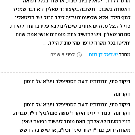
מותר לקחת ריטאלין ביום שבת, או שזה בכלל רפואה
האסורה בשבת. תשובה בקיצור: ריטאלין הוא דבר שמזיק
לגוף הילד, אלא שלפעמים עדיף לילד הנזק של הריטאלין
כדי להנצל מנזקים אחרים שיכולים לבא עליו בהעדר לקיחת
סם הריטאלין. ויש להושיב צוות מומחים אנשי אמת שהם
יחליטו בכל מקרה לגופו, מהי טובת הילד. …
מחבר
ישראל דן רווח
לפני 5 שנים
access_time
דיקור סיני, וגרורותיו ודעת הסטייפלר זיע”א על חיסון
הקורונה
דיקור סיני, וגרורותיו ודעת הסטייפלר זיע”א על חיסון
הקורונה כבוד ידידינו היקר ר’ משה סוגולביץ’ הי”ו, טבריה.
הנני במענה לשאלתך, האם מותר לעשות רפואה שאין
מקורה ידוע, כגון “דיקור סיני” וכיו”ב, או שיש בזה חשש