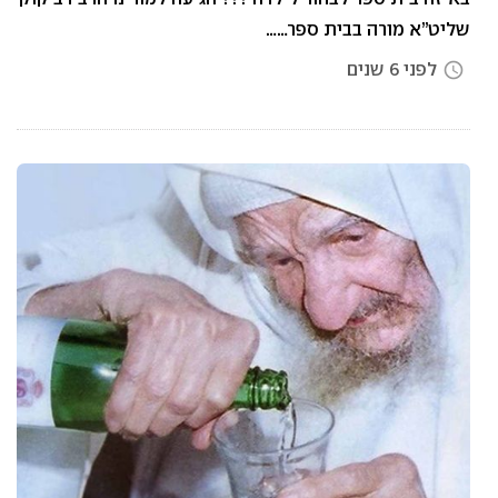
שליט”א מורה בבית ספר……
לפני 6 שנים
access_time