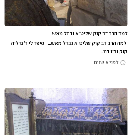
למה הרב דב קוק שליט”א נבהל מאש
למה הרב דב קוק שליט”א נבהל מאש… סיפר לי ר’ גדליה
קוק נר”ו בנו…
לפני 6 שנים
access_time