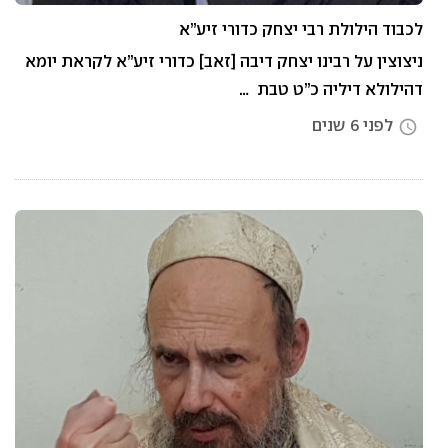
לכבוד הילולת רבי יצחק כדורי זיע”א
ניצוצין על רבינו יצחק דיבה [זאב] כדורי זיע”א לקראת יומא
דהילולא דיליה כ”ט טבת …
לפני 6 שנים
access_time