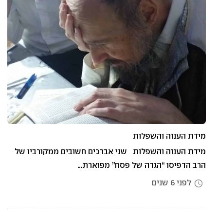
מידת הענוה והשפלות
מידת הענוה והשפלות שני אברכים חשובים ממקורביו של
הרב הדפיסו “הגדה של פסח” מפוארת…
לפני 6 שנים
access_time