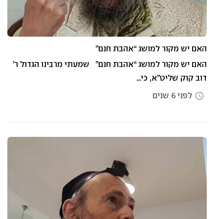
האם יש מקור למושג “אהבת חנם”
האם יש מקור למושג “אהבת חנם” שמעתי מרבינו הגדול ר’
דוב קוק שליט”א, כי…
לפני 6 שנים
access_time