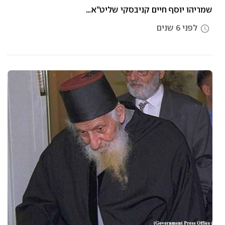
שמריהו יוסף חיים קניבסקי שליט”א…
לפני 6 שנים
access_time