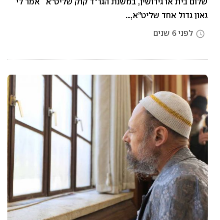
שלום בית או גירושין, במשנת הגר”ד קוק שליט”א אמר לי
גאון גדול אחד שליט”א,…
לפני 6 שנים
access_time