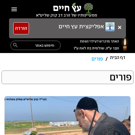
Ski
menu
t
ממעיינותיו של הרב דב קוק שליט"א
conten
×
אפליקצית עץ חיים
הורדה
האתר מוקדש לעילוי נשמת
Search
search
מרת מרים בת אורה מונבר ע״ה, שולמית בת לאה ע״ה, נתן בן פרחה ע״ה, אמנון בן שולמית ע״ה, תרצה בת שולמית ע״ה,
for:
דף הבית
/
פורים
תגית:
פורים
פורים