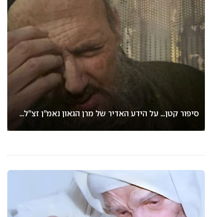
סיפור קטן… על הידע האדיר של מרן הגאון נאמ”ן זצ”ל…