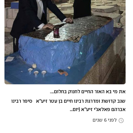
את מי בא האור החיים לחנוק בחלום….
שגב קדושת ומדרגת רבינו חיים בן עטר זיע”א סיפר רבינו
אברהם פאלאג’י זיע”א (יום…
לפני 6 שנים
access_time