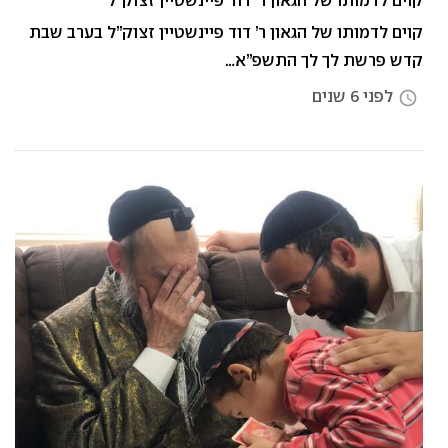
קוים לדמותו של הגאון ר’ דוד פיינשטיין זצוק”ל בערב שבת
קדש פרשת לך לך התשפ”א…
לפני 6 שנים
access_time