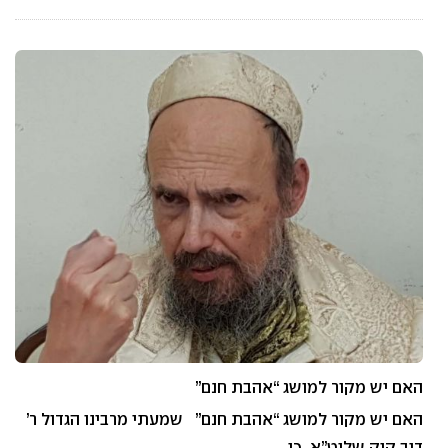
האם יש מקור למושג “אהבת חנם”
האם יש מקור למושג “אהבת חנם” שמעתי מרבינו הגדול ר’
דוב קוק שליט”א, כי…