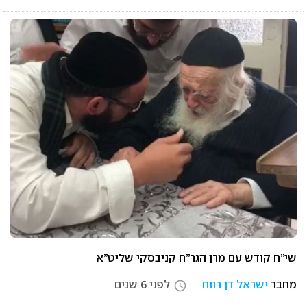
שי”ח קודש עם מרן הגר”ח קניבסקי שליט”א
מחבר
ישראל דן רווח
לפני 6 שנים
access_time