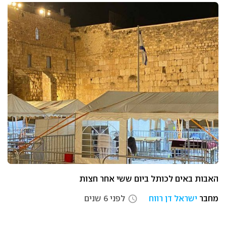
האבות באים לכותל ביום ששי אחר חצות
מחבר
ישראל דן רווח
לפני 6 שנים
access_time