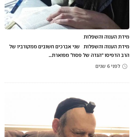
מידת הענוה והשפלות
מידת הענוה והשפלות שני אברכים חשובים ממקורביו של
הרב הדפיסו “הגדה של פסח” מפוארת…
לפני 6 שנים
access_time