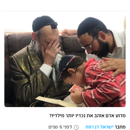
מדוע אדם אוהב את נכדיו יותר מילדיו?
מחבר
ישראל דן רווח
לפני 6 שנים
access_time