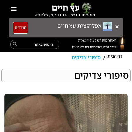
Ski
menu
t
ממעיינותיו של הרב דב קוק שליט"א
conten
×
אפליקצית עץ חיים
הורדה
האתר מוקדש לעילוי נשמת
Search
search
for:
דף הבית
/
סיפורי צדיקים
קטגוריה:
סיפורי צדיקים
סיפורי
צדיקים