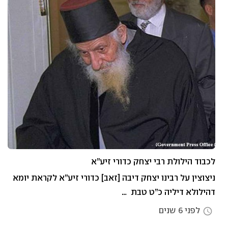
לכבוד הילולת רבי יצחק כדורי זיע”א
ניצוצין על רבינו יצחק דיבה [זאב] כדורי זיע”א לקראת יומא
דהילולא דיליה כ”ט טבת …
לפני 6 שנים
access_time