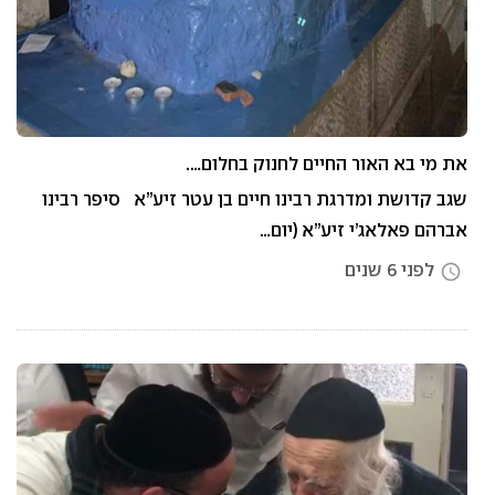
את מי בא האור החיים לחנוק בחלום….
שגב קדושת ומדרגת רבינו חיים בן עטר זיע”א סיפר רבינו
אברהם פאלאג’י זיע”א (יום…
לפני 6 שנים
access_time