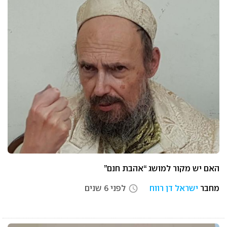
האם יש מקור למושג “אהבת חנם”
מחבר
ישראל דן רווח
לפני 6 שנים
access_time