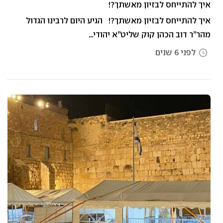
איך להתייחס לבזיון מאשתך?!
איך להתייחס לבזיון מאשתך?! הגיע היום לרבינו הגדול
מהר”ר דוב הכהן קוק שליט”א יהודי…
לפני 6 שנים
access_time