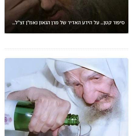
סיפור קטן… על הידע האדיר של מרן הגאון נאמ”ן זצ”ל…