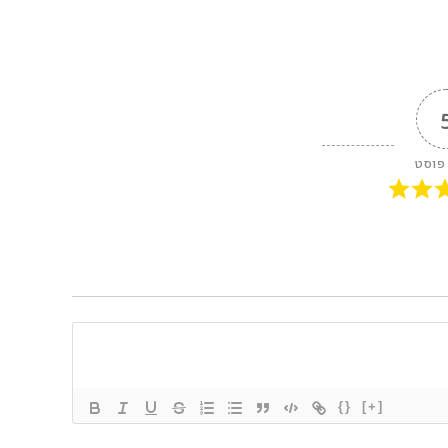
 פוסט
{}
[+]