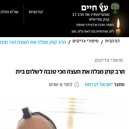
Ski
t
דף הבית
שו”ת והלכה
ממעיינותיו של הרב דב
קוק שליט"א
conten
האתר מוקדש לעילוי נשמת
דף הבית
סיפורי צדיקים
/
/
הרב קוק מגלה את העצה הכי טובה
סיפורי צדיקים
הרב קוק מגלה את העצה הכי טובה לשלום בית
מחבר
ישראל דן רווח
לפני 6 שנים
access_time