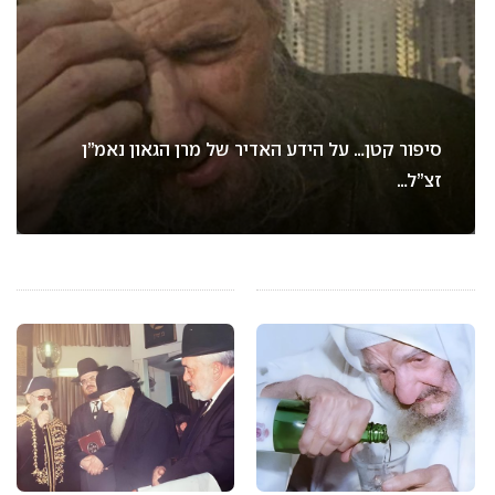
סיפור קטן… על הידע האדיר של מרן הגאון נאמ”ן
זצ”ל…