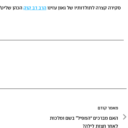
סקירה קצרה לתולדותיו של גאון עזינו
הרב דב קוק
הכהן שליט”א
ניווט
מאמר קודם
מאמר
האם מברכים “המפיל” בשם ומלכות
קודם
לאחר חצות לילה?