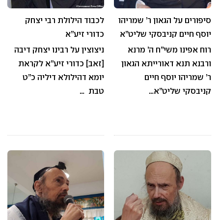
סיפורים על הגאון ר’ שמריהו
לכבוד הילולת רבי יצחק
יוסף חיים קניבסקי שליט”א
כדורי זיע”א
רוח אפינו משי”ח ה’ מרנא
ניצוצין על רבינו יצחק דיבה
ורבנא תנא דאורייתא הגאון
[זאב] כדורי זיע”א לקראת
ר’ שמריהו יוסף חיים
יומא דהילולא דיליה כ”ט
קניבסקי שליט”א…
טבת …