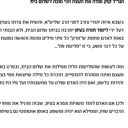
הגר”ד קוק מגלה את העצה הכי טובה לשלום בית
כשבא איזה יהודי צורב לפני הרב שליט”א, והשיח את צרתו בענין 
דעל ידי
לימוד תורה בעיון
יתרבה בביתו שלום הבית, ולא הבנתי הענ
באות לאדם מחמת ש”זורק” כל מיני מילים מהפה והאשה נפגעת מא
על כל דבר פשע, כי זו “פליטת פה”…
ומה לעשות שהפליטות הללו מפילות את שלום הבית, ובפרט באש
מעצם ואינה ממהרת להתפייס, וזוכרת כל מילה שיוצאת מפי בעלה
זהירות בלשון, ואם היה האדם שולט על מחשבותיו ועל פיו היו נח
ולכן אם האדם לומד משניות וגמרא בעיון, שבזה מרגיל את מוחו לעי
הדברים שוין, וממילא הוא יהיה מושפע באופן אוטומטי גם בשיח