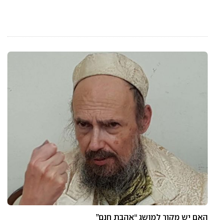
האם יש מקור למושג “אהבת חנם”