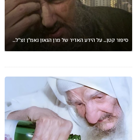
סיפור קטן… על הידע האדיר של מרן הגאון נאמ”ן זצ”ל…