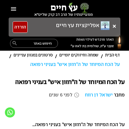
Ski
menu
t
ממעיינותיו של הרב דב קוק שליט"א
conten
×
אפליקצית עץ חיים
הורדה
האתר מוקדש לעילוי נשמת
Search
search
ת לאה ע״ה, נתן בן פרחה ע״ה, אמנון בן שולמית ע״ה, תרצה בת שולמית ע״ה,
for:
דף הבית
שמחה וחיזוקים יומיים
סרטונים במגוון עניינים
/
/
/
על הכח המיוחד של ה”חזון איש” בעניני רפואה
על הכח המיוחד של ה”חזון איש” בעניני רפואה
מחבר
ישראל דן רווח
לפני 6 שנים
access_time
על הכח המיוחד של ה”חזון איש” בעניני רפואה…