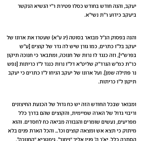
יעקב, והנה חודש בחודש כסלו פטירת ר”י הנשיא הנקשר
ביעקב כידוע ר”ת נשי”א.
והנה בפסוק הנ”ל מבואר בסוטה (יג ע”א) שעטרו את ארונו של
יעקב בל”ו כתרים, כמו גורן שיש לה גדר של קוצים [ע”ש
בפרש”י], וזה כנגד לו נרות של חנוכה, ומתבאר כי חנוכה תיקון
כר”ת כמ”ש הגרד”ק שליט”א דל”ו נרות כנגד ל”ו כריתות [נפש
נר פתילה שמן]. ועל ארונו של יעקב הניחו ל”ו כתרים כי יעקב
תיקון ל”ו כריתות.
ומבואר שבכל החודש הזה יש כח גדול של הכנעת החיצונים
וריבוי גדול של הארה שמיימית, והקוצים שהם בדרך כלל
מפריעים, נעשים שומרים והגבורה מביאה כח לחסדים. והוא
מיתוק כי תצא אש ומצאה קוצים וכו’… והכל הארת פנים בלא
הסתרה כלל, יא’ר ה’ פניו אליך “ויחנך”, גימטריא “החנוכה”.