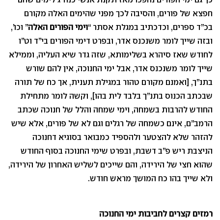
חפצא של פורים, והסיבה לכך מפני שהימים האלה מקורם
בכ”ד ספרים, וכדכתיב במגלת אסתר “
וימי הפורים האלה
” וכו’,
ובזה שייך לומר משנכנס אדר, ובפרט דימי הפורים בי”ד וט”ו
לחודש שאז סיהרא בשלימותא, שזה גדר שיא העליה, וממילא
שייך לומר משנכנס אדר, אבל ימי החנוכה, אין להם שורש
בתנ”ך, [ואמנם מקורם טהור במגילת תענית, אך כח של תורה
שבכתב הכנוס בתנ”ך בלבד לית בהו], וקשה לומר מתחילת
החודש להרבות בשמחה, וימי שמחה והלל של חנוכה שכתב
הרמב”ם, אינם כשמחה של רגלים וגם לא של פורים, אלא שיש
להזהר שלא להצטער ולהספיד כמבואר בסוגיא דחנוכה
הניצבת ריש פ”ב דשבת, ובפרט שימי החנוכה בסוף החודש
שהוא חצי של הירידה, והם שייכים לשליש האחרון של הירידה,
ולא שייך בהו כח המושך מראש חודש.
רמזים קצרים לחביבות ימי החנוכה