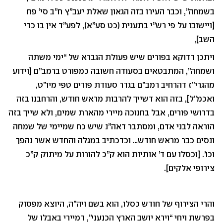
בשמחה”, וכבר העירו בזה הגאון שאלת יעב”ץ ח”ב סי’ פח
[ויישובו על פי רש”י בתענית (כט סע”א), לפע”ד אין בו כדי
השב],
ויתכן דדוקא בפורים שיש פעולת הגברא של “ימי משתה
ושמחה”, המתבטאים בסעודה חשובה כמפורט ברמב”ם [וידוע
מהגרי”ז דהרחיב רמב”ם בגדר סעודת פורים טפי מיו”ט,
ואכמ”ל], בזה הוא דשייך להרבות מראש חודש, והרחבנו בזה
בדרושי פורים, אבל בחנוכה מיירי מהארת שמים, ולא שייך בזה
הוראה לבני אדם, ומסתבר דאה”נ שיש כח שמיימי של שמחה
ונסים כבר מראש חודש… וכדכתיב במגלה והחדש אשר נהפך
וכו’. [וכסלו עם ד’ אותיות הוא ק”כ להורות על מיתוק ק”כ
צירופי אלקים].
והרי הצירוף של חודש כסלו, הוא בשם ויה”ה, היוצא מפסוק
בפרשת ויחי “וירא יושב הארץ הכנעני”, דמיירי באבלו של