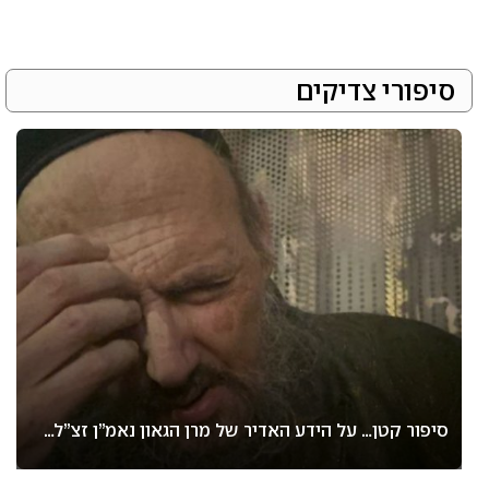
סיפורי צדיקים
סיפור קטן… על הידע האדיר של מרן הגאון נאמ”ן זצ”ל…