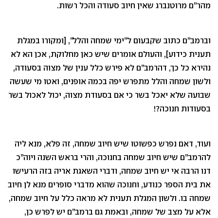
מהר”ם מרוטנברג שאין חיוב סעודה והכל רשות.
וברמב”ם כתוב שקבעום ל”ימי שמחה והלל”, [ומקורו במגלת
תענית כידוע], והעולם אומרים שיש כאן מחלוקת, אכן הא לא
נהירא כל כך, דהרמב”ם לא פירש כלל ענין של מצוה בסעודה,
ולשון שמחה והלל מתפרש יפה בכמה אופנים, ואטו מי שעשה
שבועה שלא יאכל בשר כי אם בסעודת מצוה, יכול לאכול בשר
בסעודות חנוכה?!
ועוד, דאם נפרש כפשוטו שיש חיוב שמחה, זה פלא, מנא ליה
להרמב”ם שיש חיוב שמחה בחנוכה, והרי בראש השנה ויוה”כ
דנו הרבה אי יש חיוב שמחה, ודברי השאגת אריה בזה הרעישו
את בית הספר כנודע, וחנוכה שהוא מדברי סופרים מנא לן חיוב
שמחה בו. ולשון המגלת תענית לא מראה כלל על חיוב שמחה,
אלא על מצב של שמחה, ובאמת גם ברמב”ם יש לפרש כן,