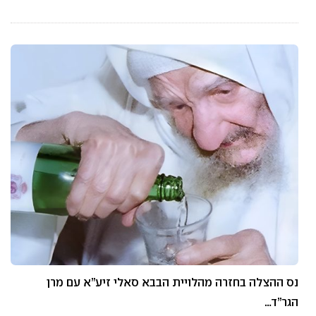
נס ההצלה בחזרה מהלויית הבבא סאלי זיע”א עם מרן
הגר”ד…