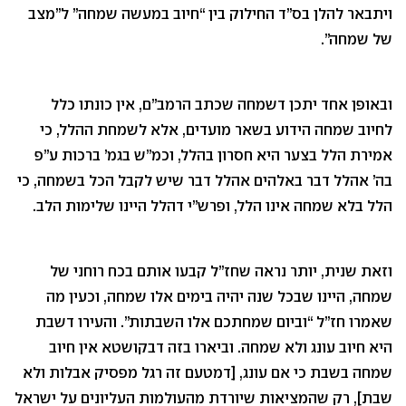
ויתבאר להלן בס”ד החילוק בין “חיוב במעשה שמחה” ל”מצב
של שמחה”.
ובאופן אחד יתכן דשמחה שכתב הרמב”ם, אין כונתו כלל
לחיוב שמחה הידוע בשאר מועדים, אלא לשמחת ההלל, כי
אמירת הלל בצער היא חסרון בהלל, וכמ”ש בגמ’ ברכות ע”פ
בה’ אהלל דבר באלהים אהלל דבר שיש לקבל הכל בשמחה, כי
הלל בלא שמחה אינו הלל, ופרש”י דהלל היינו שלימות הלב.
וזאת שנית, יותר נראה שחז”ל קבעו אותם בכח רוחני של
שמחה, היינו שבכל שנה יהיה בימים אלו שמחה, וכעין מה
שאמרו חז”ל “וביום שמחתכם אלו השבתות”. והעירו דשבת
היא חיוב עונג ולא שמחה. וביארו בזה דבקושטא אין חיוב
שמחה בשבת כי אם עונג, [דמטעם זה רגל מפסיק אבלות ולא
שבת], רק שהמציאות שיורדת מהעולמות העליונים על ישראל