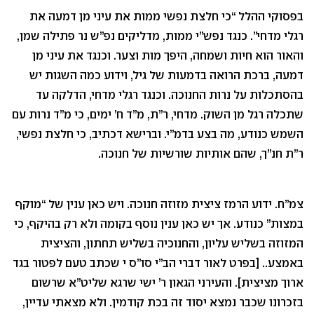
בפסוקי ההלל “כי חלצת נפשי ממות את עיני מן דמעה את
רגלי מדחי”. כנגד נפש”י ממות, מדליקים נפ”ש נר פתילה שמן,
והאור הוא חיות ושמחה, היפך מות וצער. וכנגד את עיני מן
דמעה, ברכת הרואה בדמעות של גיל, וידוע כמה השגות יש
בהסתכלות על נרות החנוכה. וכנגד רגלי מדחי, הדלקה עד
שתכלה רגל מן השוק. מדחי, ר”ת, מ”ד ח’ ימים, כי מ”ד נרות עם
השמש כנודע, מה בצע בדמ”י. וברישא דכתיב, כי חלצת נפשי,
ר”ת חנ”ך, שהם אותיות שורשיות של חנוכה.
צמ”ח. ידוע הרמז ציצית מזוזה חנוכה. ויש כאן ענין של “מוקף
במצות” כנודע. אך יש כאן ענין נוסף בקומה ולא רק בהיקף, כי
המזוזה בשליש עליון, והחנוכיה בשליש תחתון, והציצית
באמצע.. [בפרט לאור דברי הב”י סו”ס י שכתב טעם לפטור בגד
ארוך מציצית]. והעירני הגאון ר’ ישי שרגא שליט”א שרשום
בזכרונו שכבר נמצא יסוד זה בכת קודמין. ולא מצאתי עדיין,