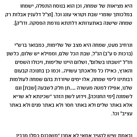
היא מציאות של שמחה, וכן הוא בנוסח התפלה, ישמחו
במלכותך שומרי שבת וקוראי עונג וכו’. [וצ”ל דלענין אבלות רק
שמחה שישנה באתערותא דלתתא גורמת הפסקה. ודו”ק].
ונרחיב מעט, שמחה היא מצב של שלימות, כמבואר ברש”י
(ברכות ס ע”ב) הנ”ל, שבת הכל שלם, וממילא יש שלום, כלשון
חז”ל “ושבתו בשלום”, ושלום היינו שלימות, ויכולו השמים
והארץ, כאילו כל מלאכתך עשויה.. וכמו כן בחנוכה קבעום
רבותינו לימי שמחה, אלו ימים שיורדת בהם שמחה לעולמות
שלנו, אפילו למטה מעשרה …..תן חלק לשבעה [שבת] וגם
לשמונה [ימי החנוכה], וידוע לשון הזהר “שכינתא לא שריא
אלא באתר שלים ולא באתר חסר ולא באתר פגים ולא באתר
עציב” וכו’.
ובאמת שיש להעיר אמאי לא אמרו “משנכנס כסלו מרבין