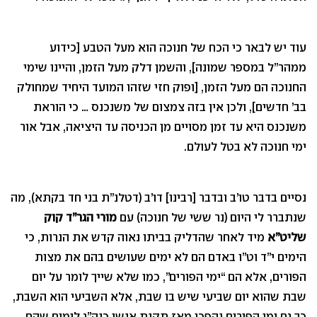
עוד יש לבאר כי הכח של חנוכה הוא מעל הטבע [כידוע
ממהר”ל במספר שמונה], והשמן דלק מעל הזמן, והיינו שימי
החנוכה הם מעל הזמן, [ופוק חזי שזהו המועד היחיד שמחולק
בב’ חדשים], ולכן אין בזה צמצום של משנכנס … כי הוראת
משנכנס היא עד זמן מסויים מן הכניסה עד היציאה, אבל אור
ימי חנוכה לא בטל לעולם.
נסיים בדבר טו’ב ובדבר [רבינו] דו’ב (דטלנ”ת בני חד בקתא), מה
שנתברר לי היום (נר ששי של חנוכה) עם
מורי הגר”ד קוק
שליט”א
מיד לאחר שהדליק בביתו נאוה קדש את הנרות, כי
הימים י”ד וט”ו באדם הם לא ימים שעושים בהם את מצות
הפורים, אלא הם “ימי הפורים”, כמו שלא שייך לומר על יום
שבת שהוא יום שביעי שיש בו שבת, אלא השביעי הוא השבת,
כך גם ימי הפורים נהפכו מאז תקנת אנשי כנה”ג לימים שהם