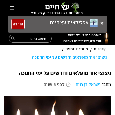
Ski
menu
t
ממעיינותיו של הרב דב קוק שליט"א
conten
×
אפליקצית עץ חיים
הורדה
האתר מוקדש לעילוי נשמת
Search
search
for:
דף הבית
מועדים וזמנים
/
/
ניצוצי אור מופלאים וחדשים על ימי החנוכה
ניצוצי אור מופלאים וחדשים על ימי החנוכה
מחבר
ישראל דן רווח
לפני 6 שנים
access_time