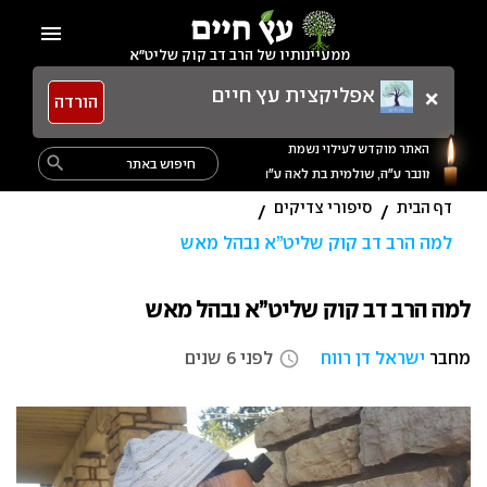
Ski
menu
t
ממעיינותיו של הרב דב קוק שליט"א
conten
×
אפליקצית עץ חיים
הורדה
האתר מוקדש לעילוי נשמת
Search
search
for:
דף הבית
סיפורי צדיקים
/
/
למה הרב דב קוק שליט”א נבהל מאש
למה הרב דב קוק שליט”א נבהל מאש
מחבר
ישראל דן רווח
לפני 6 שנים
access_time