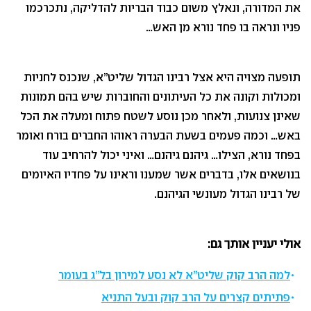
את המדורה, ונאלץ משום כבוד הבריות להדליקה, נתכרכמו
פניו ונראה בו פחד נורא מן האש…
תופעה מצויה היא אצל רבינו הגדול שליט”א, שנכנס לחניות
ומכולות וקונה את כל העיתונים והחוברות שיש בהם תמונות
שאינן צנועות, ולאחר מכן נוסע לשטח פתוח ומעלה את הכל
באש… וכמה פעמים בשעת הבערה ראוהו החברים בורח ואומר
בפחד נורא, הצילו… גיהנם גיהנם… ואיני יכול להרחיב עוד
בנושאים אלו, בדברים אשר שמענו וראינו על פחדיו האיומים
של רבינו הגדול מעונשי הגיהנם.
אולי יעניין אותך גם:
למה הרב קוק שליט”א לא נסע למירון בל”ג בעומר
פתיתים קצרים על הרב קוק ובעל התניא