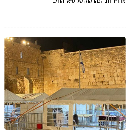
מהר”ר דוב הכהן קוק שליט”א יהודי…