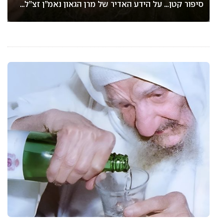
סיפור קטן… על הידע האדיר של מרן הגאון נאמ”ן זצ”ל…