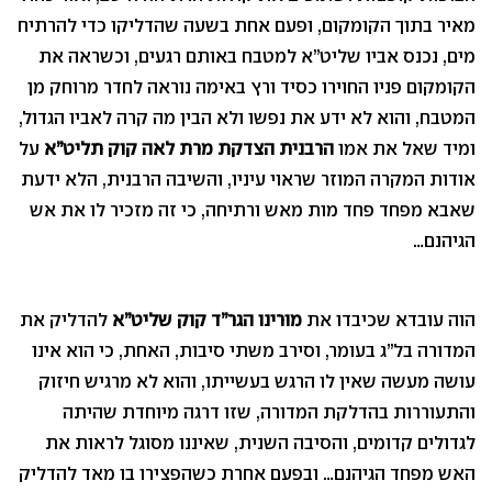
מאיר בתוך הקומקום, ופעם אחת בשעה שהדליקו כדי להרתיח
מים, נכנס אביו שליט”א למטבח באותם רגעים, וכשראה את
הקומקום פניו החוירו כסיד ורץ באימה נוראה לחדר מרוחק מן
המטבח, והוא לא ידע את נפשו ולא הבין מה קרה לאביו הגדול,
ומיד שאל את אמו
הרבנית הצדקת מרת לאה קוק תליט”א
על
אודות המקרה המוזר שראוי עיניו, והשיבה הרבנית, הלא ידעת
שאבא מפחד פחד מות מאש ורתיחה, כי זה מזכיר לו את אש
הגיהנם…
הוה עובדא שכיבדו את
מורינו הגר”ד קוק שליט”א
להדליק את
המדורה בל”ג בעומר, וסירב משתי סיבות, האחת, כי הוא אינו
עושה מעשה שאין לו הרגש בעשייתו, והוא לא מרגיש חיזוק
והתעוררות בהדלקת המדורה, שזו דרגה מיוחדת שהיתה
לגדולים קדומים, והסיבה השנית, שאיננו מסוגל לראות את
האש מפחד הגיהנם… ובפעם אחרת כשהפצירו בו מאד להדליק