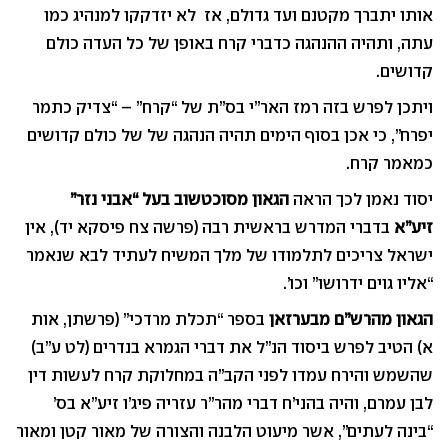
אותו יתברך מקטנם ועד גדולם, אז לא יזדקקו למנהיג כמו
עתה, ותהיה ההנהגה כדברי קרח באופן של כל העדה כולם
קדושים.
ויתכן לפרש בזה רמז האר”י בס”ת של “קרח” – “צדיק כתמר
יפרח”, כי אכן בסוף הימים תהיה הנהגה של של כולם קדושים
כמאמר קרח.
יסוד נאמן לכך הראה
הגאון מסוכטשוב בעל “אבני נזר”
זיע”א
בדברי המדרש בראשית רבה (פרשה צח פיסקא יד), אין
ישראל צריכים לתלמודו של מלך המשיח לעתיד לבא שנאמר
“אליו גוים ידרושו” וכו’.
הגאון מהרש”ם מבערזאן
בספר “תכלת מרדכי” (פרשתן, אות
א) הטיב לפרש ביסוד הנ”ל את דברי הגמרא בנדרים (לט ע”ב)
שהשמש והירח עמדו לפני הקב”ה במחלוקת קרח לעשות דין
לבן עמרם, והיה בהני’ח דברי מהר”ר עזריה פיג’ו זיע”א בס’
“בינה לעתים”, אשר מיעוט הלבנה והצורה של מאור קטן ומאור