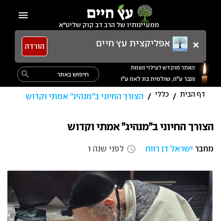
Ski
menu
t
ממעיינותיו של הרב דב קוק שליט"א
conten
×
אפליקצית עץ חיים
הורדה
האתר מוקדש לעילוי נשמת
Search
search
for:
דף הבית
כללי
/
/
הצורך החיוני ב”מנהיג” אמתי וקדוש
הצורך החיוני ב”מנהיג” אמתי וקדוש
מחבר
ישראל דן רווח
לפני שנה 1
access_time