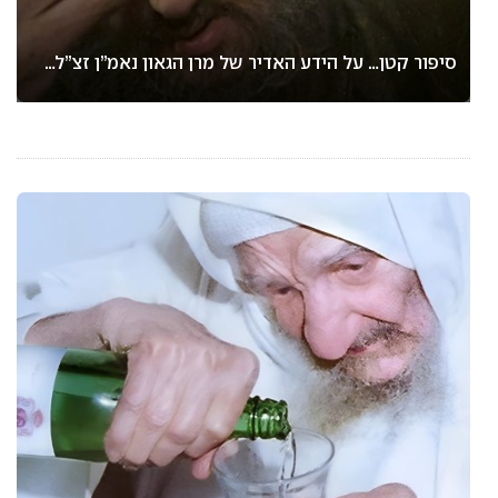
סיפור קטן… על הידע האדיר של מרן הגאון נאמ”ן זצ”ל…