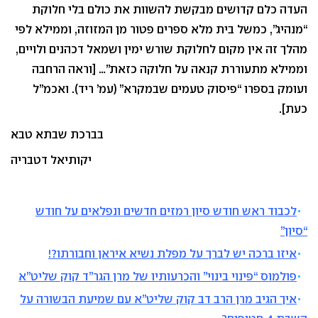
העדה כלם קדושים מבקשת להשוות את כולם בלי חלוקת
“מנהיג”, כמשל בית מלא ספרים פטור מן המזוזה, וממילא לפי
מהלך זה אין מקום לחלוקת שורש ימין ושמאל דכהנים ולויים,
וממילא מתעוררת קנאה על חלוקה כזאת”… [וראה הרחבה
ועומק בספרו “פיסוק טעמים שבמקרא” (עמ’ ריד). ואכמ”ל
כעת].
בברכת שבתא טבא
יקותיאל דטבריה
לכבוד ראש חודש סיון רמזים חדשים ונפלאים על חודש
“סיון”
איזו ברכה יש לברך על מפלת נשיא איראן וחבורתו?!
פולמוס “פינוי בינוי” והכרעותיו של מרן הגר”ד קוק שליט”א
איך הגיב מרן הרב דב קוק שליט”א עם שמיעת הבשורה על