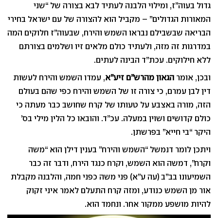
גדול בעוה”ז, ומילוי הלבנה לעתיד לבא בצורה של “שני
המאורות הגדולים” – מקביל הוא להצורה של עם ישראל בחירי
הבריאה שבשבילם נבראו השמש והירח, שבעוה”ז חלוקים המה
במדרגות זה מזה, ולעתיד כולם מלאים זיו ושלמים בצורתם
ללא חילוקים. עכת”ד הבינה לעתים.
ובכן, אומר
הגאון מהרש”ם זיע”א
, עמדו השמש והירח לעשות
דין לבן עמרם, כי צורה זו של השמש והירח כפי שהם בעולם
הזה, מורה באצבע על טעותו של קרח שחושב כבר מעתה כי
כולם קדושים ושוין במעלה. עכ”ד. והובאו כל הלין מילי בס’
היקר “בי חייא” בפרשתן.
ויתכן לומר דנמשל “השמש והירח” בענין דילן הוא “משה
וקרח”, דמשה הוא השמש, וקרח כנגד הירח, ודבר זה כבר
השמיעונו בב”ב (עה ע”א) פני משה כפני חמה, והלבנה מקבלת
אור מן השמש כנודע, ומזה קרח התעלם לאמר איני זקוק
להיות מושפע ממקור אחר. ונחמד הוא.