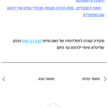
השבת 4 חטופים?
מוות למחבלים.. פסק הלכה מנומק מגדולי עולם איך לנהוג
עם המחבלים
סקירה קצרה לתולדותיו של גאון עזינו
הרב דב קוק
הכהן
שליט”א מימי ילדותו עד היום
ניווט
מאמר קודם
מאמר הבא
מאמר
מאמר
קודם
הבא