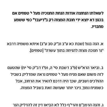
לשאלתו הנחוצה אודות הנחת החנוכיה מעל י’ טפחים אם
בכגון דא יוצא ידי חובת המצוה רק ב”דיעבד” כפי ששמע
מחבריו.
א. הנה בגמ’ (שבת כא ע”ב וב”ק סב ע”ב) איתא משמיה דרבא
“נר חנוכה מצוה להניחה בתוך עשרה” [טפחים].
ב. וביאר הרא”ש (פ”ב דשבת סי’ ה, ופ”ו דב”ק סי’ יח) שהטעם
לזה משום שאם מניח מעל י’ טפחים נראה שמדליק בשביל
ההולכים ושבים, שכך היה דרכם להאיר את הרחוב, אבל
כשמניח נמוך, ניכר יותר שעושה זאת בשביל המצוה.
ג. והנה הרמב”ם והרי”ף כלל לא הביאו דין זה להדליק הנר