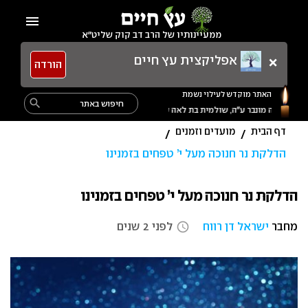
Ski
menu
t
ממעיינותיו של הרב דב קוק שליט"א
conten
×
אפליקצית עץ חיים
הורדה
האתר מוקדש לעילוי נשמת
Search
search
מרת מרים בת אורה מונבר ע״ה, שולמית בת לאה ע״ה, נתן בן פרחה ע״ה, אמנון בן שולמית ע״ה, תרצה בת שולמית ע״ה,
for:
דף הבית
מועדים וזמנים
/
/
הדלקת נר חנוכה מעל י’ טפחים בזמנינו
הדלקת נר חנוכה מעל י’ טפחים בזמנינו
מחבר
ישראל דן רווח
לפני 2 שנים
access_time