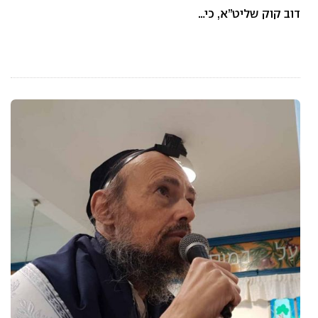
דוב קוק שליט”א, כי…