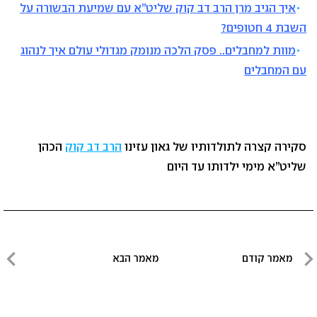
איך הגיב מרן הרב דב קוק שליט”א עם שמיעת הבשורה על
השבת 4 חטופים?
מוות למחבלים.. פסק הלכה מנומק מגדולי עולם איך לנהוג
עם המחבלים
סקירה קצרה לתולדותיו של גאון עזינו
הרב דב קוק
הכהן
שליט”א מימי ילדותו עד היום
ניווט
מאמר קודם
מאמר הבא
מאמר
מאמר
קודם
הבא