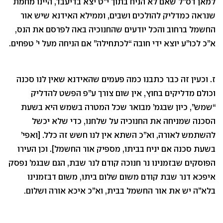
למאן דס”ל שאם לא הניח בתוך י”ט יצא בדיעבד, היינו מחמת
שנראה כמדליק להולכים ושבים, וממילא האידנא שיש אור
החשמל ברחוב והכל יודעים שהחנוכיה באה לפרסם את הנס,
א”כ לכו”ע יוצא ידי חובה “לכתחילה” אם הניחה מעל י’ טפחים.
ז. וכעין זה כבר כתבנו כמה פעמים שהאידנא שאין לנו סכנה
וכולם מדליקים בחוץ, אין שום צורך ע”פ הפשט להדליק
“שמש”, כיון שבגמ’ מבואר שכל המטרה בשמש היא בשעת
הסכנה שמניחה את החנוכיה על שלחנו, כדי שלא יכשל
להשתמש לאורה, וא”כ השתא אין לנו חשש זה כלל. [ואפי’
בשעת סכנה אם יניח בביתו, מספיק אור החשמל]. וכן העירו
הפוסקים שבזמנינו נר חנוכה קודם לנר שבת, הגם שבגמ’ נפסק
איפכא דנר שבת קודם משום שלום ביתו, משום דבזמנינו
בלא”ה יש את אור החשמל בבית, וא”כ איכא אורה ושלום.