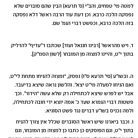
למטה מי’ טפחים, והב”י (ס’ תרעא) הבין שהם סוברים שלא
נפסקה הלכה כרבא. וכן דעת עוד הרבה ראשו’ דלא נפסקה
בזה הלכה כרבא, וכפשט דברי הגמ’ שם.
ד. ויש מהראשו’ [רבינו חננאל ועוד] שכתבו ד”עדיף” להדליק
בתוך י”ט, והיינו למצוה מן המובחר [לשון הסמ”ק].
ה. ובשו”ע (סי’ תרעא ס”ו) נפסק, “ומצוה להניחו מתחת לי”ט,
ואם הניחו למעלה מי”ט יצא”. והלשון נראה שיצא בדיעבד.
אבל יש לפרש שיצא לכתחילה רק שלא עשה “הידור”. וכך
פשטות דברי הגמרא שעד כ’ אמה יוצא ידי חובה לכתחילה,
ולמה נכניס בשו”ע דברים נגד פשט הסוגיא.
ו. וכבר ביארנו שיש ראשו’ הסוברים שכלל אין צורך להניח
בתוך י”ט, וגם הפוסקים כן כתבו כן למצוה מן המובחר, וגם