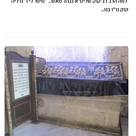
למה הרב דב קוק שליט”א נבהל מאש… סיפר לי ר’ גדליה
קוק נר”ו בנו…