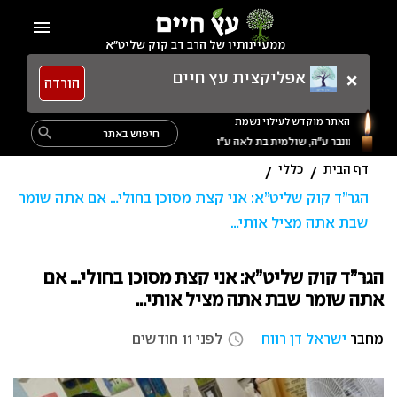
Ski
menu
t
ממעיינותיו של הרב דב קוק שליט"א
conten
×
אפליקצית עץ חיים
הורדה
האתר מוקדש לעילוי נשמת
Search
search
for:
דף הבית
כללי
/
/
הגר”ד קוק שליט”א: אני קצת מסוכן בחולי… אם אתה שומר
שבת אתה מציל אותי…
הגר”ד קוק שליט”א: אני קצת מסוכן בחולי… אם
אתה שומר שבת אתה מציל אותי…
מחבר
ישראל דן רווח
לפני 11 חודשים
access_time