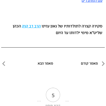
עם המחבלים
סקירה קצרה לתולדותיו של גאון עזינו
הרב דב קוק
הכהן
שליט”א מימי ילדותו עד היום
ניווט
מאמר קודם
מאמר הבא
מאמר
מאמר
קודם
הבא
5
דירוג פוסט