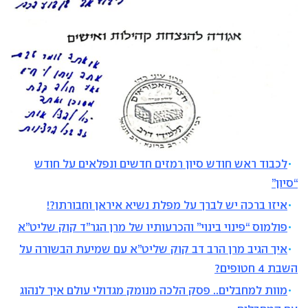
לכבוד ראש חודש סיון רמזים חדשים ונפלאים על חודש
“סיון”
איזו ברכה יש לברך על מפלת נשיא איראן וחבורתו?!
פולמוס “פינוי בינוי” והכרעותיו של מרן הגר”ד קוק שליט”א
איך הגיב מרן הרב דב קוק שליט”א עם שמיעת הבשורה על
השבת 4 חטופים?
מוות למחבלים.. פסק הלכה מנומק מגדולי עולם איך לנהוג