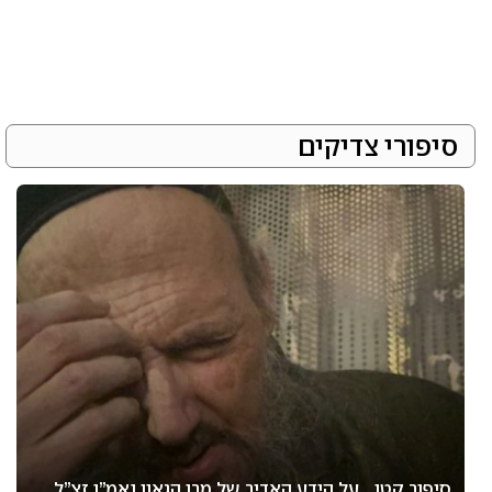
סיפורי צדיקים
סיפור קטן… על הידע האדיר של מרן הגאון נאמ”ן זצ”ל…