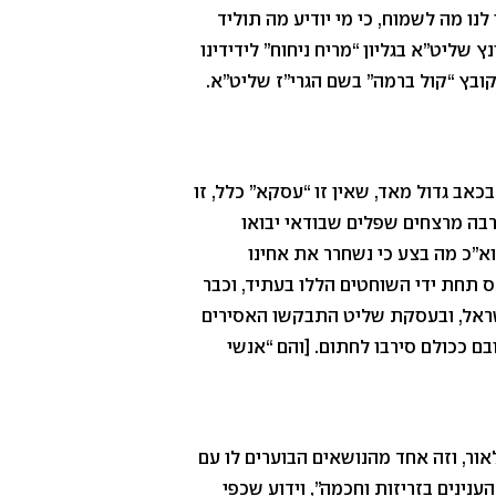
נו מה לשמוח, כי מי יודיע מה תוליד
 שליט”א בגליון “מריח ניחוח” לידידינו
ות תשפ”ה, עמ’ 6 – 2). וראה עוד בקובץ “קול ברמה” בשם הגרי”ז שליט”א.
כאב גדול מאד, שאין זו “עסקא” כלל, זו
רבה מרצחים שפלים שבודאי יבואו
א”כ מה בצע כי נשחרר את אחינו
ס תחת ידי השוחטים הללו בעתיד, וכבר
שראל, ובעסקת שליט התבקשו האסירים
ם ככולם סירבו לחתום. [והם “אנשי
ר, וזה אחד מהנושאים הבוערים לו עם
ינים בזריזות וחכמה”, וידוע שכפי