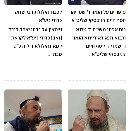
סיפורים על הגאון ר’ שמריהו
לכבוד הילולת רבי יצחק
יוסף חיים קניבסקי שליט”א
כדורי זיע”א
רוח אפינו משי”ח ה’ מרנא
ניצוצין על רבינו יצחק דיבה
ורבנא תנא דאורייתא הגאון
[זאב] כדורי זיע”א לקראת
ר’ שמריהו יוסף חיים
יומא דהילולא דיליה כ”ט
קניבסקי שליט”א…
טבת …