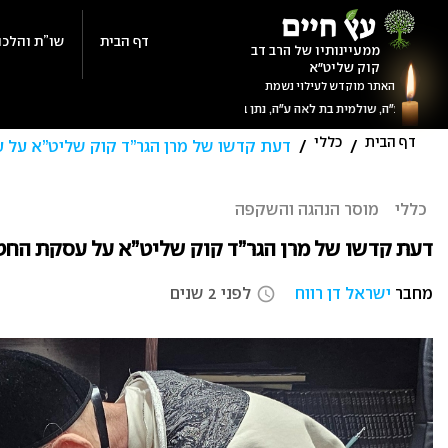
Ski
t
דף הבית
שו”ת והלכה
ממעיינותיו של הרב דב
קוק שליט"א
conten
האתר מוקדש לעילוי נשמת
דף הבית
כללי
/
/
דעת קדשו של מרן הגר”ד קוק שליט”א על
כללי
מוסר הנהגה והשקפה
דעת קדשו של מרן הגר”ד קוק שליט”א על עסקת הח
מחבר
ישראל דן רווח
לפני 2 שנים
access_time