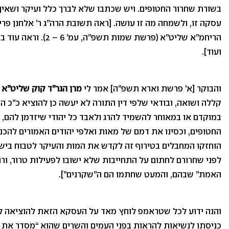
בשורת שחרור החטופים. ויש שכתבו שלא לברך כלל ועיקר ושאין ל
עסקה זו, ולשמחה מה זו עושה. [ראה תשובת הרה”ג ר’ אלחנן פרינץ
הריחמ”א שליט”א (פרשת שמ
ועוד].
והבוקר [א’ פרשת וארא תשפ”ה] אמר לי
מרן הגר”ד קוק שליט”א
ב
קללה ושואה, ובודאי שלפי דין התורה לא יעשה כן להוציא כ”כ ה
במוקדם או במאוחר להשמיד להרג ולאבד כל יהודי שיזדמן להם, ו
החטופים, וכסינו את דמם של מאות ואלפי יהודים האמורים להכנ
הוחזקו המחבלים בטירוף זה לקדש את המות והעיקר לטבוח בי
לפני שחרורם לחתום על התחייבות שלא ישובו לפעילות טרור, ורוב
האמת” שבהם, והמעט שחתמו הם ה”שקרנים”].
והנה ידוע לכל שטראמפ לוחץ מאד על העסקא הזאת להוציאה לאו
כניסתו לנשיאות להראות בפני העמים והשרים שהוא “מסדר את הענ