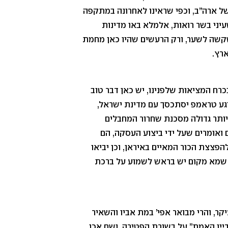
 ארה”ב, וכפי שראינו לאחרונה במתקפה
עיני בשר רואות, אלמלא באו מדינות
שקשה לשער, ורק הרעשים שהיו כאן מחמת
ארץ.
רח המציאות שלפנינו, יש כאן דבר טוב
ע טראמפ יסתכסך עם מדינת ישראל,
יותר גדולה מסכנת שחרור המחבלים
ם ואומרים שעל ידי ביצוע העסקה, הם
להפצצת הכור המאיים באיראן, וכן יביאו
”כ שמא מקום יש בראש לשמוע על ברכת
קר, והרי מבואר אפי’ במת אביו והשאיר
יין האמת” על בשורת הפטירה, ושם אכן