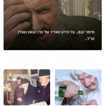
סיפור קטן… על הידע האדיר של מרן הגאון נאמ”ן
זצ”ל…