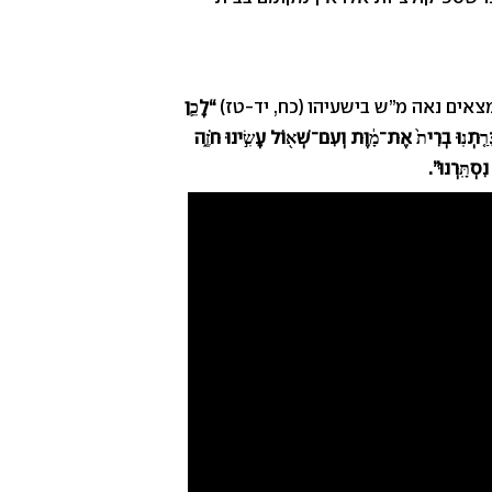
מצאים נאה מ”ש בישעיהו (כח, יד-טז)
“לָכֵ
ן
רַ
תְנֽוּ בְרִית
אֶת־מָ
וֶת וְעִם־שְׁא
וֹל עָשִׂ
ינוּ חֹזֶ
ה
ִסְתָּֽרְנוּ”.