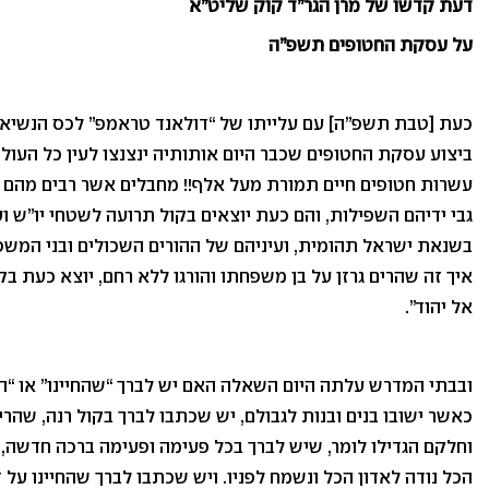
דעת קדשו של מרן הגר”ד קוק שליט”א
על עסקת החטופים תשפ”ה
כעת [טבת תשפ”ה] עם עלייתו של “דולאנד טראמפ” לכס הנשיאות
ביצוע עסקת החטופים שכבר היום אותותיה ינצנצו לעין כל העול
עשרות חטופים חיים תמורת מעל אלף!! מחבלים אשר רבים מהם הר
גבי ידיהם השפילות, והם כעת יוצאים בקול תרועה לשטחי יו”ש 
בשנאת ישראל תהומית, ועיניהם של ההורים השכולים ובני המשפ
איך זה שהרים גרזן על בן משפחתו והורגו ללא רחם, יוצא כעת בקו
אל יהוד”.
ובבתי המדרש עלתה היום השאלה האם יש לברך “שהחיינו” או “ה
כאשר ישובו בנים ובנות לגבולם, יש שכתבו לברך בקול רנה, שהרי 
וחלקם הגדילו לומר, שיש לברך בכל פעימה ופעימה ברכה חדשה, כ
הכל נודה לאדון הכל ונשמח לפניו. ויש שכתבו לברך שהחיינו על ד