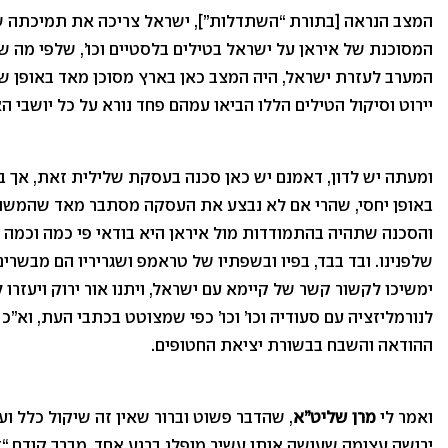
המצב הנראה [בתורת “השתדלות”], ישראל צריכה את תמיכתה של
המסוכנת של איראן על ישראל בטילים בלסטיים וכו’, שלפי מה ש
המערב לעזרת ישראל, היה המצב כאן בארץ מסוכן מאד באופן 
יירוט וסיקול הטילים הללו הביאו עמהם פחד נורא על כל יושבי ה
ומעתה יש לדון, דאמנם יש כאן סכנה בעסקת שלילית זאת, אך בכ
באופן יחסי, שהרי אם לא נבצע את העסקה מסתבר מאד שהמשוג
והסכנה שתהיה בהתמודדות מול איראן היא בודאי פי כמה וכמה 
שלפנינו. ובד בבד, בפיו ובשפתיו של טראמפ ושגריריו הם מבשרי
ימשיכו לקשור קשר של קיימא עם ישראל, ויתנו אור ירוק ויעזרו 
לנורמליזציה עם סעודיה וכו’ וכו’ כפי שמצוטט בכתבי העת, וא
ההודאה והשבח בבשורת יציאת החטופים.
ואמר לי
מרן שליט”א
, שהדבר פשוט וברור שאין זה שיקול כלל ועי
ירושה עצומה שעושה אותו עשיר מופלג ברגע אחד, מברך קודם “ד