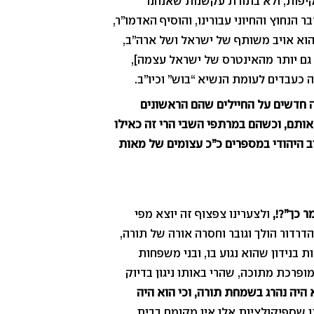
יפות, ולא בתורת עקשנות שאנחנו
הנחוץ והחיוני עבורינו, והוסיף האדמו”ר,
הוא אויב משותף של ישראל ושל ארה”ב,
 גם יותר מהאינטרס של ישראל עצמה],
ה כעבדים לעומת הנשיא “בוש” וכיו”ב.
 חדשים על החיילים שהם הראשונים
אותם, וכשהם במרתפי השבי הרי זה כאילו
ב היהודי במספרים כ”כ עצומים של מאות
ר כך”?!,
ולצערינו צפצוף זה יוצא מפי
הדרדור הולך וגובר וחסרה אורה של תורה,
ת בנידון שהוא נגוע בו, ובני משפחות
מופרכת מתוכה, שהרי באותו ניגון בדיוק
יה נהרג בשמחת תורה, וכי הוא היה
ו שספיקולציות אלו אין מקומם בבית