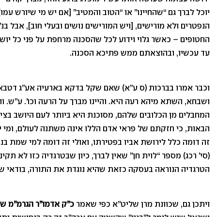
יוכל לברך גם “שהחיינו” או “הטוב והמטיב” [אם יש מי שיורש עמ
הנפטרים ולא מורישים, [ויש המורישים נושים ובעלי חוב], אבל ב
החטופים – כאשר גלוי וידוע לכל שהסכנה מרחפת על פני כל יו
עד עכשיו, ובהוצאתם ממש פתיכא הסכנה.
וכבר אמרו בברכות (ס ע”א) שאם שקל בדקא בארעיה אע”ג דטבא
ושבחא, השתא מיהא רעה היא. והיינו מברך על הרעה וכו’. ע”ש. 
המחבלים מן הכלובים שלהם, מסוכנת היא ביותר לעם היושב בציו
הבאות, כי חזקתם של פראי אדם הללו אינה משתנה לעולם, ומי יודע
זה דומה כלל לירושת אביו בפטירתו, ואולי זה דומה למי שמת בנו 
(סי’ רכג) מספר “לוית חן” שאין לברך, כיון שבטרגדיה כזו לא תקינ
הטרגדיה הנוראה בעסקה כזאת שהיא נוגדת את התורה, בודאי 
ויתכן גם, שכוונת מרן שליט”א כפי שאמר
כ”ק אדמו”ר הגרמ”מ שנ