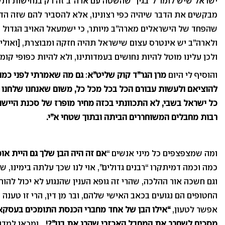
ישראל שיש לומר ל”בגין” שהשטה עם ארה”ב זה רק בנחישות ותק
מבקשים את הדבר שיהיה כפי רצונינו, אלא להסביר להם שזה הדבר 
שהפחד של הישראלים מארה”ב מיותר, כי ישמעאל האויב הגדול 
ולארה”ב יש אינטרס עצום שישראל תהיה חזקה ומבוצרת, [ואולי
ולכן עלינו מוטל להיות נחושים בעמדותינו, ולא להיות כפופי קומ
והוסיף לי היום
מרן הגר”ד קוק שליט”א
:
גם מה שאמרתי לפני כמה
להוציאם ולעשות עבורם הכל בכל מכל כל, משום שאנחנו שלחנו 
כל ישראל בשבי, לא התכוונתי בכזה מחיר מופרז של סכנת היישו
רבות מחבלים המשוחררים הביתה ובתוך שטחי א”י.
ומה שמצפצפים כל מיני אנשים “
אם זה היה הבן שלך גם היית אומ
כמה וכמה דמיתקרו “רבנים גדולים”, אוי לנו שכך עלתה בימינו, ש
וגם חשכה אור ההלכה, שהרי זה גופא הענין שהנגוע לא יכול להורו
החטופים הם נגועים בכאב האישי שלהם, ובר מן דין, הרי זו טענה 
אפשר לטעון,
“אילו הבן של אחד מחברי הכנסת התומכים בעסקא ה
מסכים לשחרר את המחבל האכזרי שהרג את בנו”?!…
ומכאן למדנ