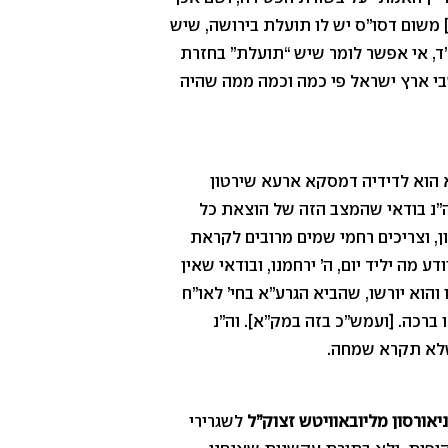
ו] משום דסו”ס יש לו תועלת בירושה, שיש
נ”ד, אי אפשר לומר שיש “תועלת” בחזרת
שבי ארץ ישראל פי כמה וכמה ממה שהיה
 הוא לדידיה דמסקא ארעא שירטון
וה”נ בודאי שהמצב הזה של הוצאת כל
ן, וצריכים רחמי שמים מרובים לקראת
 מה יליד יום, ה’ ירחמנו, ובודאי שאין
והוא יורשו, שהביא הגרע”א בחי’ לאו”ח
ו ברכה. [ועמש”כ בזה במק”א]. וה”נ
שלא תקרא שמחה.
יאורסון מליובאוויטש זצוק”ל
לשגרירי