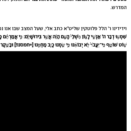
המדרש.
וידידינו ר’ הלל פלוטקין שליט”א כתב אלי, שעל המצב שבו אנו נ
שִׁמְע
וּ דְבַר ה’ אַנְשֵׁ
י לָצ
וֹן מֹֽשְׁלֵי
הָעָ
ם הַזֶּ
ה אֲשֶׁ
ר בִּירוּשָׁלִָֽם: כִּ
י אֲמַרְתֶּ
ם כָּ
שׁ
וֹט שׁוֹטֵ
ף כִּֽי־יַֽעֲבֹר
לֹ
א יְבוֹאֵ
נוּ כִּ
י שַׂ
מְנוּ כָזָ
ב מַחְסֵ
נוּ [=חמסנו!] וּבַשֶּׁ
קֶר נ