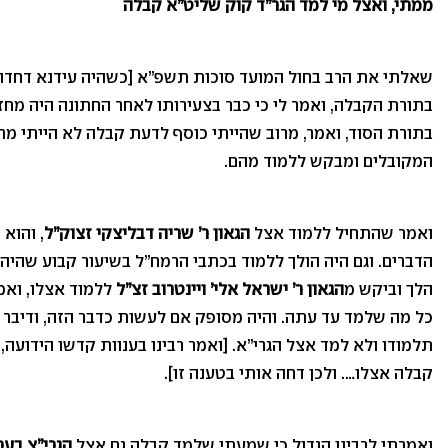
ממתי, ואצל מי למד הגר”ד קוק שליט”א קבלה
שאלתי את הרב בחול המועד סוכות תשפ”א [כשהיה עידנא דחדוו
בתורת הקבלה, ואמר לי כי כבר בצעירותו לאחר החתונה היה מחזר
בתורת הסוד, ואמר, מרוב שהייתי כוסף לדעת קבלה לא הייתי מת
המקובלים ומבקש ללמוד מהם.
ואמר שהתחיל ללמוד אצל
הגאון ר’ שריה דבליצקי זצוק”ל
, והוא
הדברים. וגם היה הולך ללמוד בכתבי הרמח”ל בשיעור קבוע שהיה
הלך וביקש מ
הגאון ר’ ישראל אלי’ ויינטרוב זצ”ל
ללמוד אצלו, ואמ
כל מה שלמד עד עתה. והיה מסופק אם לעשות כדבר הזה, ודיבר ב
תלמודו ולא למד אצל הגרי”א. [ואמר רבינו בענוות קדשו הידועה,
קבלה אצלו…. ולכן דחה אותי בטענה זו].
ואמרתי לרבינו הגדול כי שמעתי שלמד קבלה גם אצל
הגרי”צ בע