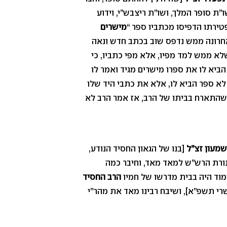
”ת סופר המלך, ושו”ת ריצבש”י, וידוע
פטירתו הדפיסו מכתביו ספר “
מישרים
אחרונה ממש נדפס שוב בכתב חדש ונאה
שלא ממש למד מפיו, אלא מפי כתביו, כי
הביא לו את ספרו מישרים מגיד ואמר לו
לא ספר הביא לו, אלא את כתבי היד שלו
שהתארח בביתו של הרב, אז אמר הרב לא
שמעון זצ”ל
[בנו של הגאון החסיד הנודע,
בתורת הרש”ש למאד מאד, וחיבר כמה
מוד היה בבית מדרשו של חמיו
הרב החסיד
י תשפ”א], ושיבח רבינו מאד את מהר”י