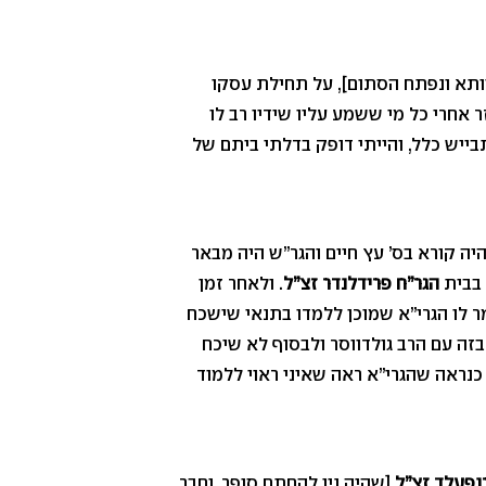
תא ונפתח הסתום], על תחילת עסקו
 אחרי כל מי ששמע עליו שידיו רב לו
בייש כלל, והייתי דופק בדלתי ביתם של
 היה קורא בס’ עץ חיים והגר”ש היה מבאר
 בבית
הגר”ח פרידלנדר זצ”ל
. ולאחר זמן
ר לו הגרי”א שמוכן ללמדו בתנאי שישכח
זה עם הרב גולדווסר ולבסוף לא שיכח
 כנראה שהגרי”א ראה שאיני ראוי ללמוד
רנפעלד זצ”ל
[שהיה נין להחתם סופר, וחבר