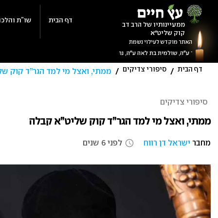
Ski
t
דף הבית
שו”ת והלכה
ממעיינותיו של הרב דב
קוק שליט"א
conten
האתר מוקדש לעילוי נשמת
דף הבית
סיפורי צדיקים
/
/
ממתי, ואצל מי למד הגר”ד קוק ש
סיפורי צדיקים
ממתי, ואצל מי למד הגר”ד קוק שליט”א קבלה
מחבר
ישראל דן רווח
לפני 6 שנים
access_time