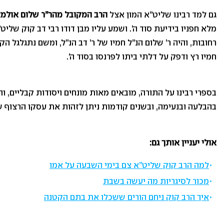
גם למד רבינו שליט”א המון אצל
הרב המקובל מהר”ר שלום אולמא
מלא חפניו בידיעת סוד ה’. ושמע עליו מבן דודו רבי דב קוק שלי
רחובות, והיה ר’ שלום הנ”ל חמיו של ר’ דב הנ”ל, ומשם נתגלגל ה
חמיו רץ ודפק על דלתי ביתו לפרנסו בסוד ה’.
בספרי רבינו על התורה, מובאים מאות מונחים ויסודות קבליים, ו
בהבלעה ובנעימה, ובשנים קודמות ניתן לזהות את עסקו הרצוף של
אולי יעניין אותך גם:
למה הרב קוק שליט”א צם בימי השבעה על אמו
מכור לסיגריות מה יעשה בשבת
איך הרב קוק ניחם הורים ששכלו את בתם הקטנה