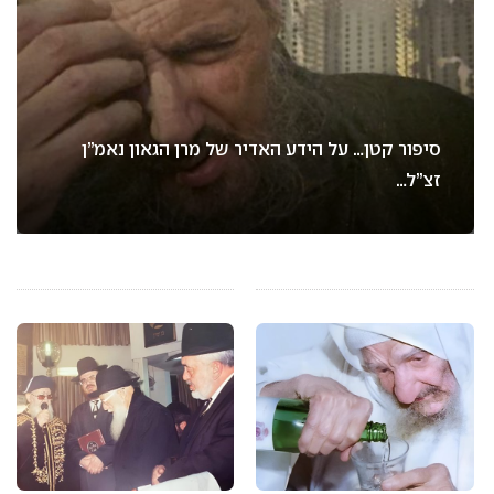
סיפור קטן… על הידע האדיר של מרן הגאון נאמ”ן
זצ”ל…