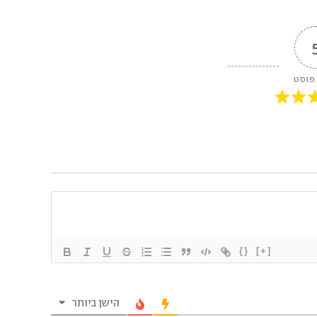
 פוסט
{}
[+]
הישן ביותר