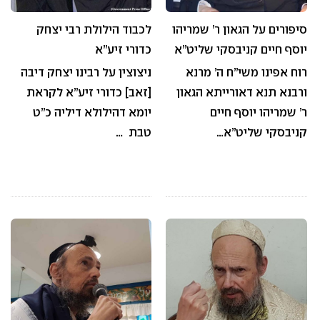
סיפורים על הגאון ר’ שמריהו
לכבוד הילולת רבי יצחק
יוסף חיים קניבסקי שליט”א
כדורי זיע”א
רוח אפינו משי”ח ה’ מרנא
ניצוצין על רבינו יצחק דיבה
ורבנא תנא דאורייתא הגאון
[זאב] כדורי זיע”א לקראת
ר’ שמריהו יוסף חיים
יומא דהילולא דיליה כ”ט
קניבסקי שליט”א…
טבת …