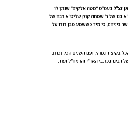
ן זצ”ל
בעמ”ס “מטה אלקים” שנתן לו
ט”א בנו של ר’ שמחה קוק שליט”א רבה של
קשר ביניהם, כי מיד כששמע מבן דודו על
הכל בקיצור נמרץ, ועם השנים הכל נכתב
 רבינו בכתבי האר”י והרמח”ל ועוד.