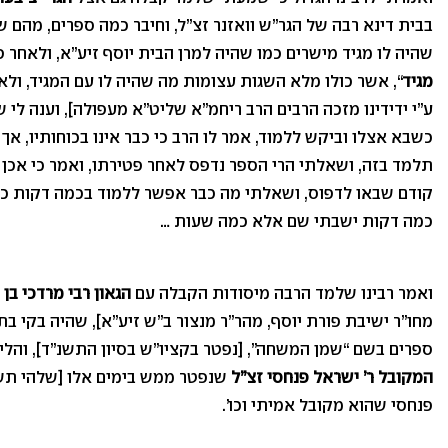
בבית דינא רבה של הגר”ש וואזנר זצ”ל, וחיבר כמה ספרים, מהם שו
שהיה לו מגיד מישרים כמו שהיה למרן הבית יוסף זיע”א, ולאחר 
מגיד
“, אשר כולו מלא השגות עצומות מה שהיה לו עם המגיד, ול
ע”י ידידינו מזכה הרבים הרב ריחמ”א שליט”א מעפולה], וענה לי 
כשבא אצלו וביקש ללמוד, אמר לו הרב כי כבר אינו בכוחותיו, אך 
תלמד בזה, ושאלתי הרי הספר נדפס לאחר פטירתו, ואמר כי אכן 
קודם שבאו לדפוס, ושאלתי מה כבר אפשר ללמוד בכמה דקות כ
כמה דקות ישבתי שם אלא כמה שעות …
ואמר רבינו שלמד הרבה מיסודות הקבלה עם
הגאון רבי מרדכי בן 
מחו”ר ישיבת פורת יוסף, מהר”ר מנצור ב”ש זיע”א], שהיה בקי 
ספרים בשם “שמן המשחה”, [נפטר בקציו”ש בסיון התשנ”ד], והלי
המקובל ר’ ישראל פנחסי זצ”ל
שנפטר ממש בימים אלו [שלהי תשר
פנחסי שהוא מקובל אמיתי וכו’.