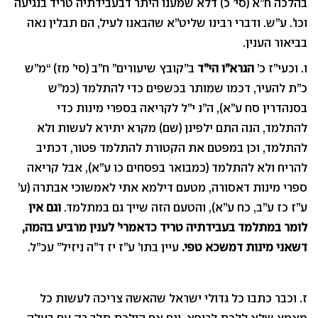
בהלכה ח”א (סי’ כ) דלא שמענו היתר דבעבידתיה טריד בנגיעה
וכו’. ע”ש. ודברי רבינו שליט”א שהבאנו לעיל, הם תבלין נאה
בביאור הענין.
ו. וכעי”ז כ’
הגרא”ו הי”ד
ב”קובץ שיעורים” ח”ב (סי’ מז) “מ”ש
כ”ת להעיר, דכמו שמותר בכשפים כדי להתלמד (כמ”ש
בסנהדרין סח ע”א), ה”נ י”ל לקריאה בספרי מינות כדי
להתלמד, הנה התם ילפינן (שם) מקרא יתירא לעשות ולא
להתלמד, וכן במפטם את הקטורת להתלמד פטור, דכתיב
להריח ולא להתלמד (כמבואר בפסחים כו ע”א), אבל קריאה
ספרי מינות דאסורה, מטעם דילמא אתי לאמשוכי אבתרה (ע’
ע”ז כז ע”ב, כח ע”א), והטעם הזה שייך גם במתלמד.
וגם אין
לומר במתלמד בעבידתיה טריד כדאמרי’ לענין מרביע בהמה,
דשאני מינות דמשכא טפי.
עיין בתו’ ע”ז יז ד”ה ניזיל” עכ”ל.
ז. וכבר כתבו כל גדולי ישראל שהאשה צריכה לעשות כל