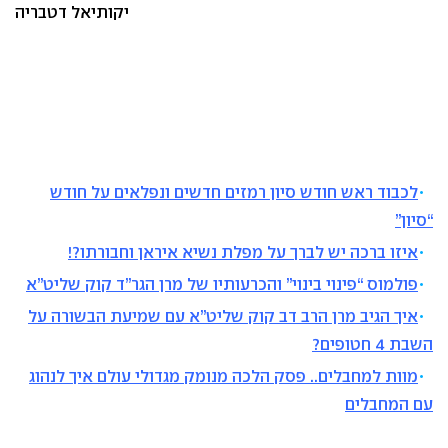
יקותיאל דטבריה
לכבוד ראש חודש סיון רמזים חדשים ונפלאים על חודש
“סיון”
איזו ברכה יש לברך על מפלת נשיא איראן וחבורתו?!
פולמוס “פינוי בינוי” והכרעותיו של מרן הגר”ד קוק שליט”א
איך הגיב מרן הרב דב קוק שליט”א עם שמיעת הבשורה על
השבת 4 חטופים?
מוות למחבלים.. פסק הלכה מנומק מגדולי עולם איך לנהוג
עם המחבלים