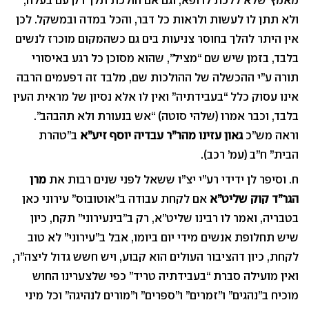
מאמץ שלא ללכת לרופא, וגם אם הולכת תלך רק עם בעלה,
ולא תתן לו לעשות ולראות כל דבר, והכל במדה ובמשקל. לכן
אין היתר להלך בחוסר צניעות בים גם כשהמקום מוכרז לנשים
בלבד, בזמן שיש שם “מציל”, שהוא מסוכן כל רגע באיסורי
תורה ע”י ההכשלה של ההולכות שם, מלבד זה דפעמים הרבה
אינו עסוק כלל “בעבידתיה” ואין לו אלא נסיון של מראית העין
בלבד, וכבר אמרו (שלהי סוטה) “אש בנעורת ולא תהבהב”.
וראה מש”כ
גאון עזינו מהר”ר עבדיה יוסף זיע”א
ב”טהרת
הבית” ח”ב (עמ’ רכב).
ח. וסיפר לן ידידי רע”י יצ”ו ששאל לפני שנים רבות את
מרן
הגר”ד קוק שליט”א
אם לקחת עבודה ב”אוטובוס” עירוני כאן
בטבריה, ואמר לו רבינו שליט”א, רק ב”בינעירוני” תקח, כיון
שיש תחלופת אנשים מידי יום ביומו, אבל ב”עירוני” לא טוב
לקחת, כיון דהציבור העולים הוא קבוע, ויש חשש גדול ליצה”ר,
ואין מועילה סברת “בעבידתיה טריד” כפי שלצערינו החוש
מוכיח ב”נהגים” ו”זמרים” ו”ספרים” ו”מורים לנהיגה” וכל מיני