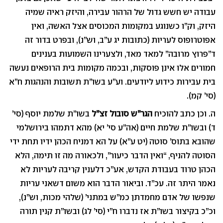
עבודה יש חשש גדול של הרהור עבירה, והיזק ראיה שמיה
היזק, וק”ו כשנוגע במקומות המכוסים אצל האשה, ואין
אפוטרופוס לעריות (כתובות יג ע”ב, וש”נ), ובפרט בדור זה
ד”פרוץ מרובה” למאד מאד, ולצערינו השמועות בענינים
חמורים אלו אינן פוסקות, ובכמה מקומות בית הרופאים נעשה
בית עבירות כידוע ליודעים. וע”ע בשו”ת תשובות והנהגות ח”א
(סי’ קמ).
ה. וכן כתב להוכיח
הגר”ש סובול זצ”ל
בשו”ת שלמת יוסף (סי’
ד) ובשו”ת שלמת חיים (אה”ע סי’ יא) מהא דתמהו בירושלמי
שהובא בתוס’ סוטה (יט ע”א) על הא דמניח הכהן ידיו תחת ידי
הסוטה להניף, “ואין הדבר כיעור”, ולכאורה מה זו תימה, הלא
הכהן טרוד בעבודת הקדש, אע”כ דלענין קריבה לעריות לא
נאמר היתר זה. עכ”ד. וביאור הדבר הוא משום דשאני עריות
שנפשו של אדם מחמדתן כמ”ש במתני’ (שלהי מכות, וש”נ),
וכ”כ בקיצור בשו”ת אז נדברו ח”י (סי’ לג) ובשו”ת קנין תורה