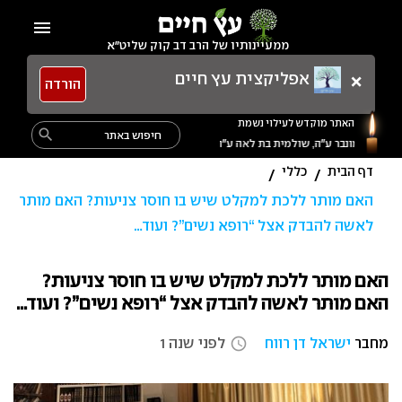
Ski
menu
t
ממעיינותיו של הרב דב קוק שליט"א
conten
×
אפליקצית עץ חיים
הורדה
האתר מוקדש לעילוי נשמת
Search
search
for:
דף הבית
כללי
/
/
האם מותר ללכת למקלט שיש בו חוסר צניעות? האם מותר
לאשה להבדק אצל “רופא נשים”? ועוד…
האם מותר ללכת למקלט שיש בו חוסר צניעות?
האם מותר לאשה להבדק אצל “רופא נשים”? ועוד…
מחבר
ישראל דן רווח
לפני שנה 1
access_time