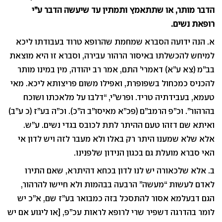
הדבר מותר, או שתתאמץ ותמתין עד שיעשה הדבר ע”י
רופאת נשים.
א. הנה ידועה הסברא שמחמת שהרופא טרוד בעבודתו ליכא
למיחש להכשלתו באיסור הרהור עבירה, וסברא זו היא מוצאת
בב”מ (צא ע”א) דאמרי’ התם, אמר רב יהודה, מין במינו מותר
להכניס כמכחול בשפופרת, ואפילו משום פריצותא ליכא. מאי
טעמא, בעבידתיה טריד. ופרש”י, “דלבו על מלאכתו ושוכח
בהרהור”. וכ”פ הרמב”ם (פכ”א מאיסו”ב ה”כ). וכ”ה בע”ז (כ ע”ב)
ואיתא שם דזהו טעם ההיתר לתת לכובס בגדי נשים. ע”ש.
אלא שלא שמענו היתר רק באלו ולא מעבר לזה ויש לדון אי
האי סברא מועלת גם בכגון הנידון שלפנינו.
ב. אלא שלכאורה יש לנו לדון בכחא דהיתרא, שאם התירו
לאדם לעשות “מעשה” הרבעה בבהמות ולא חיישו להרהור,
הגם דבעלמא אסור להתסכל בזה כמבואר בע”ז שם, א”כ יש
לומר בהדרגה דשפיר שרי לרופא לראות עכ”פ, [או ליגוע אם יש