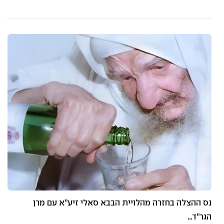
נס ההצלה בחזרה מהלויית הבבא סאלי זיע”א עם מרן
הגר”ד…