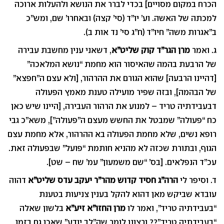
הכרח במקום מסויים] בכדי לברר את הנושא ולהעלות ארוכה
למכתה של האשה. וע’ יו”ד (סי’ קצה) ובאחרו’ שם, ומש”כ
ב”אגרות משה” חיו”ד (ח”ג סי’ נד אות ב).
ג. ואמר
מרן הגר”ד קוק שליט”א
, דשאני ענין מחשבת עבירה
של הרבעת בהמה שהאיסור הוא מחמת “נושא המלאכה”
[דהיינו הרבעה] שהוא הגורם את ההרהור, [ולא עצם ה”חפצא”
של הבהמה], ובזה שפיר מועילה טענת מאמץ הפעולה
דבעבידתיה טריד – למנוע את הרהור העבירה, [היינו שיש כאן
כח “פעולה” שמבטל את החשש מעצם ה”פעולה”], משא”כ גבי
רופא נשים, שלא מחמת הפעולה בא ההרהור, אלא מחמת עצם
הגוף, ובתורת שכזה לא מהניא חותמת “פועל” שבפעולה זאת.
עכ”ד הנפלאים. [בס’ “שם משמעון” עמ’ שח – שט].
ד. וסיפר לי
הרה”ג חסיד קדוש מהר”ר יעקב עדס שליט”א
דהוה
עובדא שביקש מאן דהוא להקל בענין צניעות בטענת
“בעבידתיה טריד”, ואמר לו
מרן החזו”א זיע”א
בלשון שאלה
“בעבידתיה טריד”?? ורצונו לומר שה”לב יודע” שאכן גם בזמן