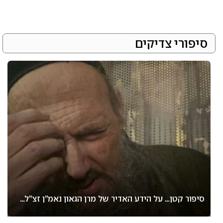
סיפורי צדיקים
סיפור קטן… על הידע האדיר של מרן הגאון נאמ”ן זצ”ל…