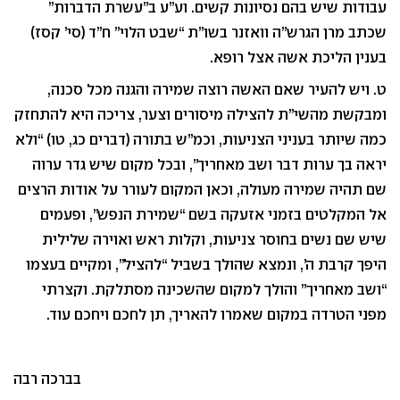
עבודות שיש בהם נסיונות קשים. וע”ע ב”עשרת הדברות”
שכתב מרן הגרש”ה וואזנר בשו”ת “שבט הלוי” ח”ד (סי’ קסז)
בענין הליכת אשה אצל רופא.
ט. ויש להעיר שאם האשה רוצה שמירה והגנה מכל סכנה,
ומבקשת מהשי”ת להצילה מיסורים וצער, צריכה היא להתחזק
כמה שיותר בעניני הצניעות, וכמ”ש בתורה (דברים כג, טו) “ולא
יראה בך ערות דבר ושב מאחריך”, ובכל מקום שיש גדר ערוה
שם תהיה שמירה מעולה, וכאן המקום לעורר על אודות הרצים
אל המקלטים בזמני אזעקה בשם “שמירת הנפש”, ופעמים
שיש שם נשים בחוסר צניעות, וקלות ראש ואוירה שלילית
היפך קרבת ה’, ונמצא שהולך בשביל “להציל”, ומקיים בעצמו
“ושב מאחריך” והולך למקום שהשכינה מסתלקת. וקצרתי
מפני הטרדה במקום שאמרו להאריך, תן לחכם ויחכם עוד.
בברכה רבה