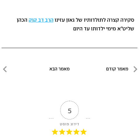
סקירה קצרה לתולדותיו של גאון עזינו
הרב דב קוק
הכהן
שליט”א מימי ילדותו עד היום
ניווט
מאמר קודם
מאמר הבא
מאמר
מאמר
קודם
הבא
5
דירוג פוסט