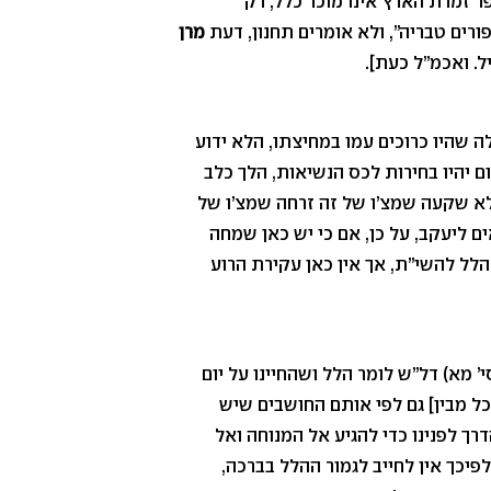
ר זמרת הארץ אינו מוכר כלל, רק
רים טבריה”, ולא אומרים תחנון, דעת
מרן
ל. ואכמ”ל כעת].
לה שהיו כרוכים עמו במחיצתו, הלא ידוע
ו על העם נשיא אחר תחתיו, וכבר הכריזו באיראן שתוך 50 יום יהיו בחירות לכס הנשיאות, הלך כלב
 שלא שקעה שמצ’ו של זה זרחה שמצ’ו של
 ליעקב, על כן, אם כי יש כאן שמחה
נהלל להשי”ת, אך אין כאן עקירת הרוע
י’ מא) דל”ש לומר הלל ושהחיינו על יום
ל מבין] גם לפי אותם החושבים שיש
רך לפנינו כדי להגיע אל המנוחה ואל
לפיכך אין לחייב לגמור ההלל בברכה,