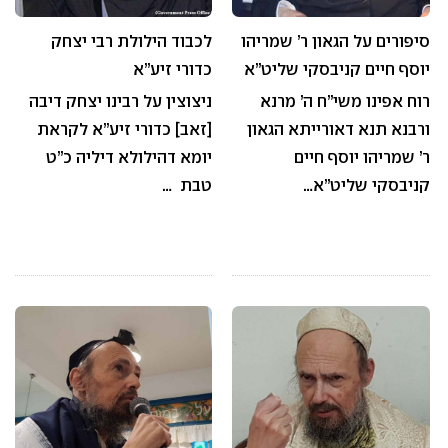
סיפורים על הגאון ר’ שמריהו
לכבוד הילולת רבי יצחק
יוסף חיים קניבסקי שליט”א
כדורי זיע”א
רוח אפינו משי”ח ה’ מרנא
ניצוצין על רבינו יצחק דיבה
ורבנא תנא דאורייתא הגאון
[זאב] כדורי זיע”א לקראת
ר’ שמריהו יוסף חיים
יומא דהילולא דיליה כ”ט
קניבסקי שליט”א…
טבת …