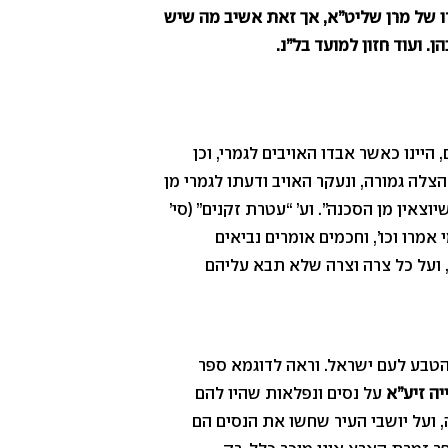
רו של מרן שליט”א, אך זאת אשיב מה שיש
. ועוד חזון למועד בל”נ.
היינו כאשר אבדו האויבים לגמרי, וכן
צלה גמורה, ונעקר האויב ודעתו לגמרי מן
יוצאין מן הסכנה”. וע’ “עטרת זקנים” (סי’
י אמרו וכו’, וחכמים אומרים נביאים
, ועל כל צרה וצרה שלא תבא עליהם
 הטבע לעם ישראל. וראה לדוגמא ספר
יה זיע”א
על נסים ונפלאות שהיו להם
 ועל יושבי העיר שחשו את הנסים הם