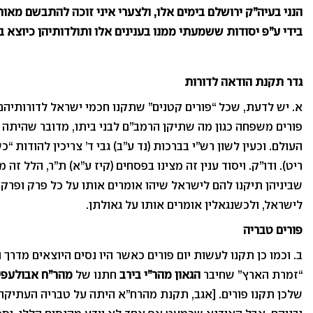
הנני בעיה”ק ירושלם בימים אלו, ולצערי איני זוכה להתבשם מאו
בידי ע”פ יסודות ששמעתי ממנו בענינים אלו ותולדותיהן כיוצא בהן
גדר תקנת הודאה לדורות
א. יש לדעת, שכל “פורים קטנים” שתקנו חכמי ישראל לדורותיהם, 
פורים משפחה כגון מה שתיקן הרמב”ם לבני ביתו, מדובר שהיתה ה
העולם. וכעין לשון רש”י בברכות (נד ע”ב) גבי ד’ צריכין להודות “כש
ריט). ודו”ק. ויסוד ענין זה מצינו בפסחים (קיז ע”א) ת”ר, הלל זה מ
שביניהן תיקנו להם לישראל שיהו אומרים אותו על כל פרק ופרק
לישראל, ולכשנגאלין אומרים אותו על גאולתן.
פורים טבריה
ב. וכמו כן תקנו לעשות יום פורים כאשר היו נסים היוצאים מדרך
“זמרת הארץ” שחיבר
הגאון מהר”י בירב
חתנו של
מהר”ח אבולעפי
שלכן תקנו פורים. [אגב, תקנת מהרח”א היתה על טבריה העתיקה,