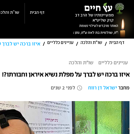
Ski
t
דף הבית
שו”ת והלכה
ממעיינותיו של הרב דב
קוק שליט"א
conten
האתר מוקדש לעילוי נשמת
דף הבית
שו"ת והלכה
עניינים כלליים
/
/
/
איזו ברכה יש לברך 
עניינים כלליים
שו"ת והלכה
איזו ברכה יש לברך על מפלת נשיא איראן וחבורתו?!
מחבר
ישראל דן רווח
לפני 2 שנים
access_time