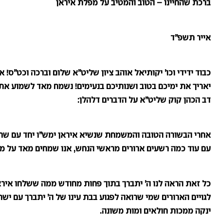
ברכת שהחיינו – הטוב והמטיב על מפלת איראן
אייר תשפ”ד
כבוד ידידי וכו’ יקותיאל אוהב ציון שליט”א שלום וברכה וכט”ס!
יאריך את ימיכם בטוב ושנותיכם בנעימים! נשמח מאד לשמוע את 
דב הכהן קוק שליט”א על הדברים דלהלן:
אחרי הבשורה הטובה והמשמחת שנשיא איראן ימש”ו יחד עם שר ה
עם עוד כמה רשעים ארורים מראשי הנחש, אנו שמחים מאד על מותם 
כל זאת הראה לנו ה’ יתברך בתוך פחות מחודש ממה ששלחו איראן
לגויים הארורים שמי שרואה לפגוע בבת עינו של ה’ יתברך עם ישרא
ינקה ממכות חולאים ומות משונה.