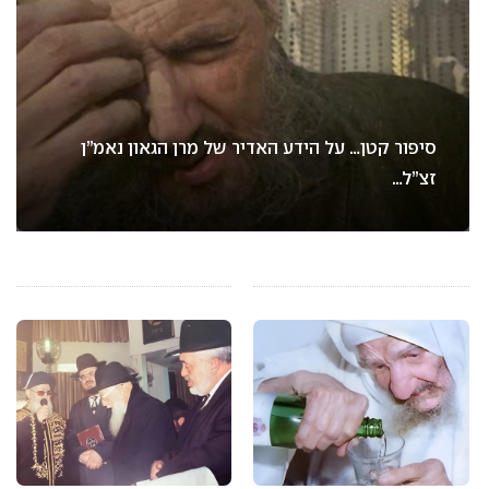
סיפור קטן… על הידע האדיר של מרן הגאון נאמ”ן
זצ”ל…