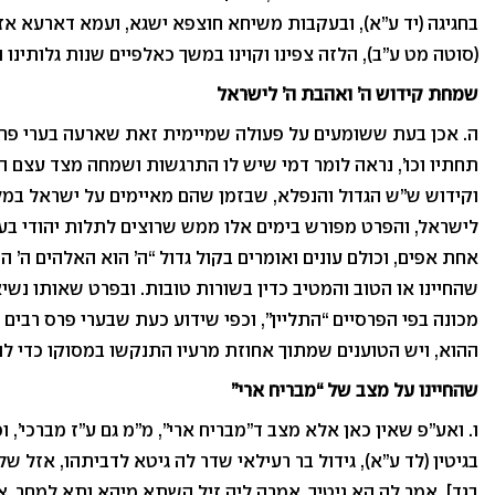
בחגיגה (יד ע”א), ובעקבות משיחא חוצפא ישגא, ועמא דארעא אזלא 
(סוטה מט ע”ב), הלזה צפינו וקוינו במשך כאלפיים שנות גלותינו וכ
שמחת קידוש ה’ ואהבת ה’ לישראל
ה. אכן בעת ששומעים על פעולה שמיימית זאת שארעה בערי פרס,
תחתיו וכו’, נראה לומר דמי שיש לו התרגשות ושמחה מצד עצם ה
וקידוש ש”ש הגדול והנפלא, שבזמן שהם מאיימים על ישראל במלח
לישראל, והפרט מפורש בימים אלו ממש שרוצים לתלות יהודי בער
אחת אפים, וכולם עונים ואומרים בקול גדול “ה’ הוא האלהים ה’ 
שהחיינו או הטוב והמטיב כדין בשורות טובות. ובפרט שאותו נשי
מכונה בפי הפרסיים “התליין”, וכפי שידוע כעת שבערי פרס רבים
ההוא, ויש הטוענים שמתוך אחוזת מרעיו התנקשו במסוקו כדי לה
שהחיינו על מצב של “מבריח ארי”
ו. ואע”פ שאין כאן אלא מצב ד”מבריח ארי”, מ”מ גם ע”ז מברכי’, 
בגיטין (לד ע”א), גידול בר רעילאי שדר לה גיטא לדביתהו, אזל ש
בגד], אמר לה הא גיטיך, אמרה ליה זיל השתא מיהא ותא למחר, אז