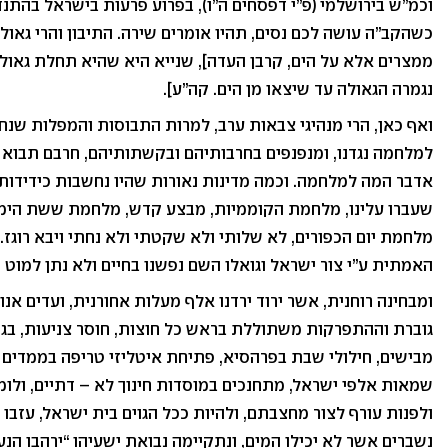
וכמ”ש בירושלמי (פ”י דפסחים ה”ו), בפרוע פרעות בישראל בהתנדב
כשהקב”ה עושה לכם נסים, תהיו אומרים שירה. התיבון והרי גאו
ממצרים אלא על הים, קרבן העדה], שנייא היא שהיא תחלת גאול
נגמרה הגאולה עד שיצאו מן הים. קה”ע].
ואף כאן, הרי מנהיגי צבאות ערב, למרות התבוסות והמפלות שנח
למלחמה נגדנו, ומנפנפים בחרבותיהם ובקשתותיהם, חרבם תבוא 
אדבר המה למלחמה. וכמה מדינות נאורות שהיו נחשבות כידידותי
שעברו עלינו, מלחמת הקוממיות, מבצע קדש, מלחמת ששת הימי
מלחמת יום הכפורים, לא שלותי ולא שקטתי ולא נחתי ויבא רוגז. 
האמתית ע”י צור ישראל וגואלו השם נפשנו בחיים ולא נתן למוט רגל
ומבחינה רוחנית, אשר ירוד ירדנו אלף מעלות אחורנית, ועדים א
גוברת וההתפרקות משתוללת בראש כל חוצות, חוסר צניעות, בגדי 
מבישים, חילולי שבת בפרהסיא, פתיחת איטליזי טריפה בממדים מב
שמאות אלפי ישראל, מתחנכים במוסדות חינוך לא – דתיים, ולו
ולפנות עורף לצור מחצבתם, ולהיות ככל הגוים בית ישראל, עזבו 
נשברים אשר לא יכילו המים, ונתקיימה נבואת ישעיהו “ירהבו הנע