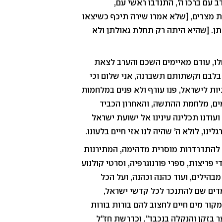
 עם ברכו ה’, התנדבו ראשי עם,
לת מצרים, [שלא אמרו שירה תיכף כשיצאו
תן. [שהיא היתה רק תחלת גאולתן ולא
לו, עודם מאיימים השכם והערב לצאת
בלבם וקשתותם תשברנה, אני שלום וכי
ות לישראל, פנו עורף ולא פנים במלחמות
ם, מלחמת ההתשה, והאחרון הכביד
ועודנו תכלינה עינינו אל ישועת ישראל
ינו, לולא ה’ שהיה לנו אזי חיים בלעונו.
נו להתדרדרות מוסרית מדהימה, המתירנות
פריצות, ספרי פורנוגרפיה, וסרטי קולנוע
הילים, ועוד כהנה וכהנה, ועל הכל
מדים שם להתנכר לכל קדשי ישראל,
מקור מים חיים לחצוב להם בורות בורות
ר בזקן והנקלה בנכבד”, וכדרשת חז”ל