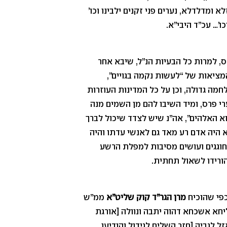
ומדלדלא, נערים פני זקנים ילבינו וכו’
ו’… עכ”ד היבי”א.
 למרות כל הבעיות הנ”ל, שיבא אחר
מציאות של “לעשות נקמה בגויים”,
מה גדולה, וכן על כל המדינות העוזרות
י פרס, ומיד השיבו להם מן השמים מנה
הוא האלהים”, אה”נ שיש לצדד שיכול לברך
א היה אדם רע מאד גם לאנשי עדתו והיה
 חוגגים ועושים מסיבות למפלת הרשע
ורידו לשאול תחתית.
וכפי שהוכיח
מרן הגר”ד קוק שליט”א
ממ”ש
ליחא אשכחא דהוה יתבה ונוולה [אורגת
ל לגביה [חזר השליח לגידול והודיעו