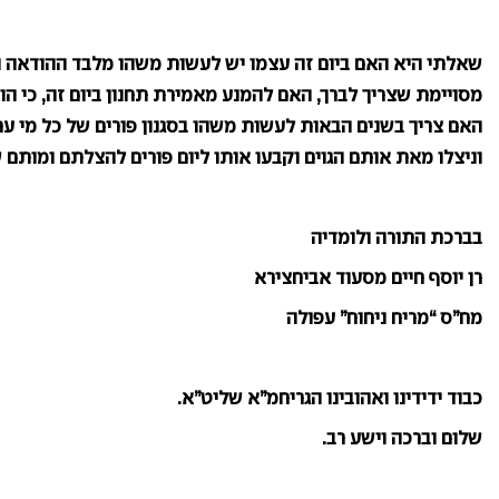
שאלתי היא האם ביום זה עצמו יש לעשות משהו מלבד ההודאה הע
מסויימת שצריך לברך, האם להמנע מאמירת תחנון ביום זה, כי ה
האם צריך בשנים הבאות לעשות משהו בסגנון פורים של כל מי ער
וניצלו מאת אותם הגוים וקבעו אותו ליום פורים להצלתם ומותם 
בברכת התורה ולומדיה
רן יוסף חיים מסעוד אביחצירא
מח”ס “מריח ניחוח” עפולה
כבוד ידידינו ואהובינו הגריחמ”א שליט”א.
שלום וברכה וישע רב.