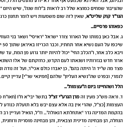
ובניהם, אבל האידנא שכמעט אף אחד לא יודע מהנסים הללו, וספ
שהציבור שמחים כמוצא שלל רב לראות ב”לוח שנה”, שיש היום “פו
הגר”ד קוק שליט”א
, שאין לזה שום משמעות ויש לומר תחנון כרגי
כפאוהו פרסיים…
ג. אבל כאן במותו של הארור צורר ישראל “ראיסי” ושאר בני העוו
שיכפ
ויבא כלב אחר, ו”הכלב החי” יכול להיות יותר גרוע מן המת, עד
ארור חדש בגזרותיו ושנאתו לעם הקדש, כחזקתם של אלו השונאים
מצד מה ש”יד ה’ היתה בהם”, כן יאבדו כולם אכי”ר, ועל זה נודה ו
לגמרי, ובפרט שה”נשיא העליון” שלהם [חמינאי שר”י] עדיין קיים.
הלל ושהחיינו ביום ה”עצמות”…
ד. וראה מש”כ מעין זה
מרן הגרע”י זצ”ל
בתשו’ יבי”א ח”ו (חאו”ח ס
העצמות [כצ”ל, שהרי אין בה אלא עצם יבש בלא תועלת כנודע לכ
בהקמת המדינה גדר “אתחלתא דגאולה”… וז”ל, הואיל ועדיין רב הד
הנחלה, הן מבחינה מדינית וצבאית, והן מבחינה מוסרית ורוחנית, 